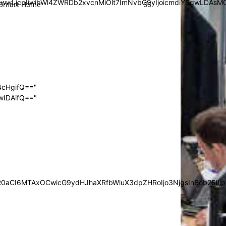
iYSgwLDAsMCwwLjcpIiwibWl4ZWRDb2xvcnMiOlt7ImNvbG9yIjoic
Smart Home
66
4cHgifQ=="
wIDAifQ=="
0aCI6MTAxOCwicG9ydHJhaXRfbWluX3dpZHRoIjo3NjgsInBob25lIjp7