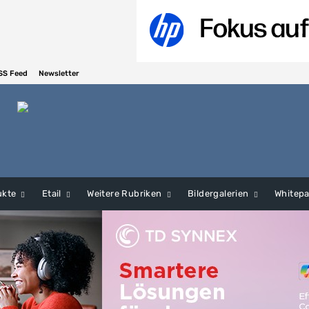
SS Feed
Newsletter
ukte
Etail
Weitere Rubriken
Bildergalerien
Whitep