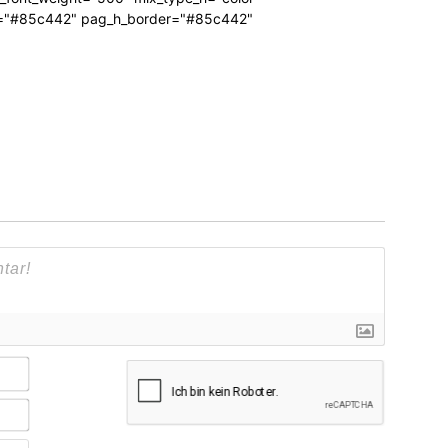
bg="#85c442" pag_h_border="#85c442"
Name*
E-
Mail*
Webseite