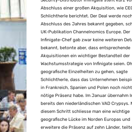
Security-Distributor Infinigate steht kurz v
Abschluss einer großen Akquisition, wie CE
Schlichtherle berichtet. Der Deal werde noc
Abschluss des Jahres bekannt gegeben, sch
UK-Publikation Channelnomics Europe. Der
Infinigate-Chef gab zwar keine weiteren Deta
bekannt, betonte aber, dass entsprechende
Akquisitionen ein wichtiger Bestandteil der
Wachstumsstrategie von Infinigate seien. Oh
geografische Einzelheiten zu gehen, sagte
Schlichtherle, dass das Unternehmen beispi
in Frankreich, Spanien und Polen noch nicht
nötige Präsenz habe. Im Januar übernahm In
bereits den niederländischen VAD Crypsys. 
diesem Schritt schliesse man eine wichtige
geografische Lücke im Norden Europas und
erweitere die Präsenz auf zehn Länder, teil