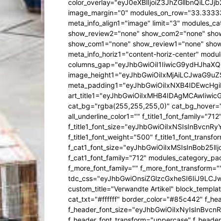
color_overlay="eyJ0eXBlIjoiZ3JhZGllbn
image_margin="0" modules_on_row="33.333
meta_info_align1="image" limit="3" modules_
show_review2="none" show_com2="none" show
show_com1="none" show_review1="none" show
meta_info_horiz1="content-horiz-center" mod
columns_gap="eyJhbGwiOiI1IiwicG9ydHJhaXQiO
image_height1="eyJhbGwiOiIxMjAiLCJwaG9uZ
meta_padding1="eyJhbGwiOiIxNXB4IDEwcHg
art_title1="eyJhbGwiOiIxMHB4IDAgMCAwIiw
cat_bg="rgba(255,255,255,0)" cat_bg_hover="rg
all_underline_color1="" f_title1_font_family="712"
f_title1_font_size="eyJhbGwiOiIxNSIsInBvcnR
f_title1_font_weight="500" f_title1_font_trans
f_cat1_font_size="eyJhbGwiOiIxMSIsInBob25lI
f_cat1_font_family="712" modules_category_pa
f_more_font_family="" f_more_font_transform=
tdc_css="eyJhbGwiOnsiZGlzcGxheSI6IiJ9LC
custom_title="Verwandte Artikel" block_templa
cat_txt="#ffffff" border_color="#85c442" f_he
f_header_font_size="eyJhbGwiOiIxNyIsInBvcn
f_header_font_transform="uppercase" f_header