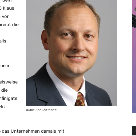
or dem
O Klaus
h vor
reibt die
ils
ne in
elsweise
 die
finigate
Mit
Klaus Schlichtherle
te das Unternehmen damals mit.