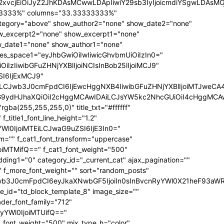
QiLCJjb2xvcjEiOiJyZ2JhKDAsMCwwLDApIiwiY29sb3IyIjoicmd
33333%" columns="33.33333333%"
category="above" show_author2="none" show_date2="none"
_excerpt2="none" show_excerpt1="none"
_date1="none" show_author1="none"
ules_space1="eyJhbGwiOiIwIiwicGhvbmUiOiIzIn0="
iIzIiwibGFuZHNjYXBlIjoiNCIsInBob25lIjoiMCJ9"
SI6IjExMCJ9"
iLCJwb3J0cmFpdCI6IjEwcHggNXB4IiwibGFuZHNjYXBlIjoiMTJweCA
icG9ydHJhaXQiOiI2cHggMCAwIDAiLCJsYW5kc2NhcGUiOiI4cHggMCA
ba(255,255,255,0)" title_txt="#ffffff"
 f_title1_font_line_height="1.2"
yYWl0IjoiMTEiLCJwaG9uZSI6IjE3In0="
form="" f_cat1_font_transform="uppercase"
joiMTMifQ==" f_cat1_font_weight="500"
dding1="0" category_id="_current_cat" ajax_pagination=""
"" f_more_font_weight="" sort="random_posts"
Jwb3J0cmFpdCI6eyJkaXNwbGF5IjoiIn0sInBvcnRyYWl0X21heF93aWR
te_id="td_block_template_8" image_size=""
ader_font_family="712"
RyYWl0IjoiMTUifQ=="
_font_weight="500" mix_type_h="color"