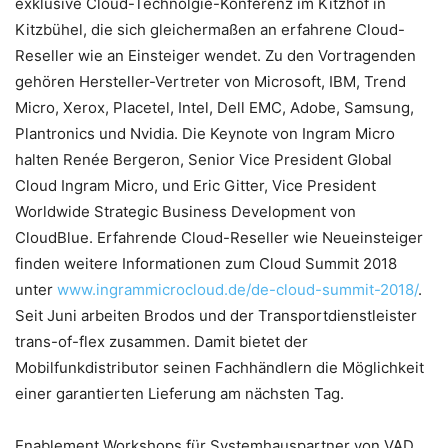
exklusive Cloud-Technolgie-Konferenz im Kitzhof in
Kitzbühel, die sich gleichermaßen an erfahrene Cloud-
Reseller wie an Einsteiger wendet. Zu den Vortragenden
gehören Hersteller-Vertreter von Microsoft, IBM, Trend
Micro, Xerox, Placetel, Intel, Dell EMC, Adobe, Samsung,
Plantronics und Nvidia. Die Keynote von Ingram Micro
halten Renée Bergeron, Senior Vice President Global
Cloud Ingram Micro, und Eric Gitter, Vice President
Worldwide Strategic Business Development von
CloudBlue. Erfahrende Cloud-Reseller wie Neueinsteiger
finden weitere Informationen zum Cloud Summit 2018
unter
www.ingrammicrocloud.de/de-cloud-summit-2018/
.
Seit Juni arbeiten Brodos und der Transportdienstleister
trans-of-flex zusammen. Damit bietet der
Mobilfunkdistributor seinen Fachhändlern die Möglichkeit
einer garantierten Lieferung am nächsten Tag.
Enablement Workshops für Systemhauspartner von VAD