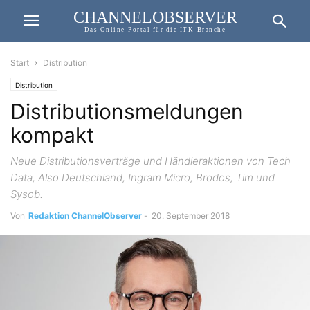
CHANNELOBSERVER
Das Online-Portal für die ITK-Branche
Start
Distribution
Distribution
Distributionsmeldungen
kompakt
Neue Distributionsverträge und Händleraktionen von Tech
Data, Also Deutschland, Ingram Micro, Brodos, Tim und
Sysob.
Von
Redaktion ChannelObserver
-
20. September 2018