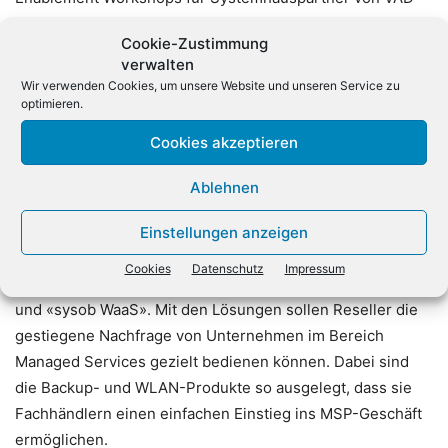
Tim: Die Tim AG ist der Value-Added Distributor für die
Cookie-Zustimmung
Container Lösung SecurePIM von Virtual Solution, die
verwalten
Unternehmen und Behörden eine sichere Lösung für das
Wir verwenden Cookies, um unsere Website und unseren Service zu
Arbeiten auf Smartphones und Tablets bieten soll und
optimieren.
vermittelt regelmäßig, durch ein Team an Security
Cookies akzeptieren
Experten, vertriebliches und technisches Know-How an
interessierte Systemhäuser in DACH. Vom 9. bis 11.
Ablehnen
Oktober trifft sich die IT-Security-Branche zum zehnten
Mal auf der it-sa. Am Stand 446 in Halle 9 präsentiert der
Einstellungen anzeigen
Value-Added-Distributor Sysob dem Fachpublikum seine
Cookies
Datenschutz
Impressum
Managed-Service-Angebote «Deutsche Backup Cloud»
und «sysob WaaS». Mit den Lösungen sollen Reseller die
gestiegene Nachfrage von Unternehmen im Bereich
Managed Services gezielt bedienen können. Dabei sind
die Backup- und WLAN-Produkte so ausgelegt, dass sie
Fachhändlern einen einfachen Einstieg ins MSP-Geschäft
ermöglichen.