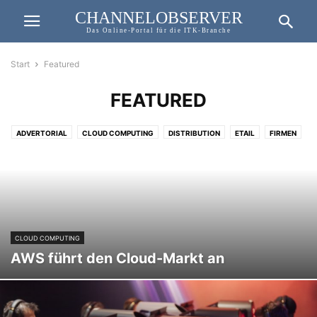
CHANNELOBSERVER
Das Online-Portal für die ITK-Branche
Start
Featured
FEATURED
ADVERTORIAL
CLOUD COMPUTING
DISTRIBUTION
ETAIL
FIRMEN
HERSTELLER
NEWS
PRODUKTE
RETAIL
ROADTRIP
SMART HOME
SPONSORED POST
TIPP DER REDAKTION
TOP STORY
WHITEPAPER
CLOUD COMPUTING
AWS führt den Cloud-Markt an