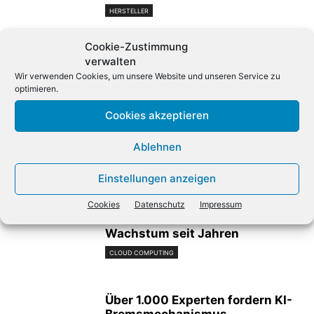
HERSTELLER
Cookie-Zustimmung
Alibaba legt mit neuem KI-Modell
verwalten
nach
Wir verwenden Cookies, um unsere Website und unseren Service zu
optimieren.
PRODUKTE
Cookies akzeptieren
Apples iPhone-Umsatz wächst
Ablehnen
um mehr als ein Fünftel
HERSTELLER
Einstellungen anzeigen
Cookies
Datenschutz
Impressum
Microsoft mit stärkstem Cloud-
Wachstum seit Jahren
CLOUD COMPUTING
Über 1.000 Experten fordern KI-