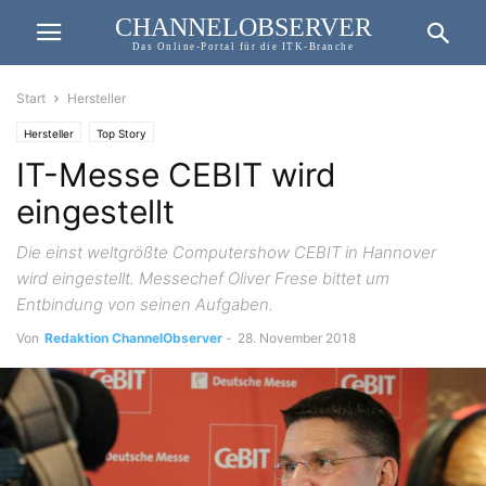
CHANNELOBSERVER
Das Online-Portal für die ITK-Branche
Start
Hersteller
Hersteller
Top Story
IT-Messe CEBIT wird
eingestellt
Die einst weltgrößte Computershow CEBIT in Hannover
wird eingestellt. Messechef Oliver Frese bittet um
Entbindung von seinen Aufgaben.
Von
Redaktion ChannelObserver
-
28. November 2018