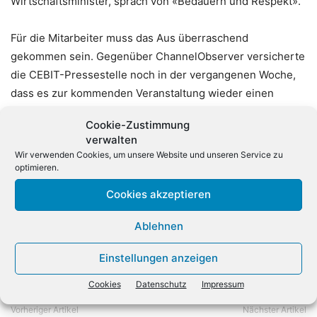
Wirtschaftsminister, sprach von «Bedauern und Respekt».
Für die Mitarbeiter muss das Aus überraschend
gekommen sein. Gegenüber ChannelObserver versicherte
die CEBIT-Pressestelle noch in der vergangenen Woche,
dass es zur kommenden Veranstaltung wieder einen
Fachhandelsbereich geben soll. Dieser war im Süwesten
Cookie-Zustimmung
des Messegeländes, Nähe Eingang West 1, geplant. Zudem
verwalten
sollte dieser Bereich, im Gegensatz zu diesem Jahr, auch
Wir verwenden Cookies, um unsere Website und unseren Service zu
wieder deutlich als Bereich für den Fachhandel
optimieren.
gekennzeichnet werden. (mit Material der dpa)
Cookies akzeptieren
Ablehnen
Einstellungen anzeigen
Cookies
Datenschutz
Impressum
Vorheriger Artikel
Nächster Artikel