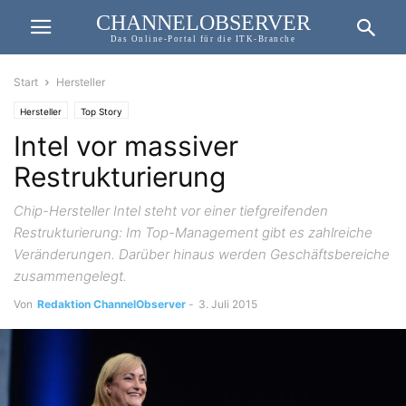
CHANNELOBSERVER
Das Online-Portal für die ITK-Branche
Start
Hersteller
Hersteller
Top Story
Intel vor massiver
Restrukturierung
Chip-Hersteller Intel steht vor einer tiefgreifenden
Restrukturierung: Im Top-Management gibt es zahlreiche
Veränderungen. Darüber hinaus werden Geschäftsbereiche
zusammengelegt.
Von
Redaktion ChannelObserver
-
3. Juli 2015