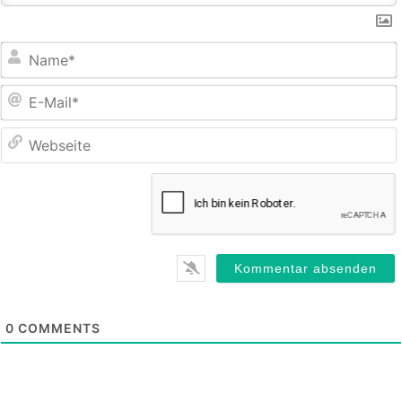
E
M
0
COMMENTS