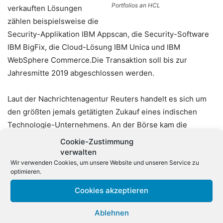
Portfolios an HCL
verkauften Lösungen
zählen beispielsweise die
Security-Applikation IBM Appscan, die Security-Software
IBM BigFix, die Cloud-Lösung IBM Unica und IBM
WebSphere Commerce.Die Transaktion soll bis zur
Jahresmitte 2019 abgeschlossen werden.
Laut der Nachrichtenagentur Reuters handelt es sich um
den größten jemals getätigten Zukauf eines indischen
Technologie-Unternehmens. An der Börse kam die
Akquisition nicht gut an: Die HCL-Aktie gab 7,7 Prozent
Cookie-Zustimmung
nach und fiel auf den niedrigsten Stand seit fünf Monaten.
verwalten
Wir verwenden Cookies, um unsere Website und unseren Service zu
IBM hatte zuletzt für 34 Milliarden Dollar den Linux-
optimieren.
Anbieter Red Hat übernommen. Das US-Nachrichtenportal
crn zitiert den HCL-Manager Darren Oberst, der
Cookies akzeptieren
versichert, dass es für die Business-Partner von IBM
Ablehnen
keine großen Veränderungen geben würde, wenn dieses