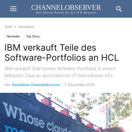
CHANNELOBSERVER
Das Online-Portal für die ITK-Branche
Start
Hersteller
Hersteller
Top Story
IBM verkauft Teile des
Software-Portfolios an HCL
IBM verkauft Teile seines Software-Portfolios in einem
Milliarden-Deal an den indischen IT-Dienstleister HCL.
Von
Redaktion ChannelObserver
-
7. Dezember 2018