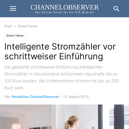
CHANNELOBSERVER
Das Online-Portal für die ITK-Branche
Start
Smart Home
Smart Home
Intelligente Stromzähler vor
schrittweiser Einführung
Die geplante schrittweise Einführung intelligenter
Stromzähler in Deutschland wird private Haushalte bis zu
100 Euro kosten. Bei Unternehmen können es bis zu 200
Euro sein.
Von
Redaktion ChannelObserver
-
12. August 2015