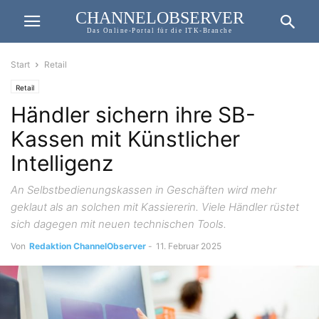
CHANNELOBSERVER
Das Online-Portal für die ITK-Branche
Start
Retail
Retail
Händler sichern ihre SB-
Kassen mit Künstlicher
Intelligenz
An Selbstbedienungskassen in Geschäften wird mehr
geklaut als an solchen mit Kassiererin. Viele Händler rüstet
sich dagegen mit neuen technischen Tools.
Von
Redaktion ChannelObserver
-
11. Februar 2025