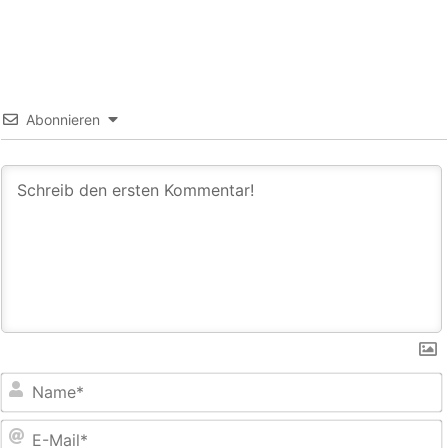
Abonnieren
E
M