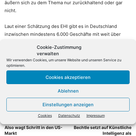
äußern sich zu dem Thema nur zurückhaltend oder gar
nicht.
Laut einer Schätzung des EHI gibt es in Deutschland
inzwischen mindestens 6.000 Geschäfte mit weit über
20.000 Selbstbedienungskassen. Zahlreiche
Cookie-Zustimmung
Handelsketten möchten den Service ausbauen. Experten
verwalten
sehen jedoch ein steigendes Diebstahlrisiko für den
Wir verwenden Cookies, um unsere Website und unseren Service zu
Einzelhandel durch deren Einsatz.
(dpa)
optimieren.
Cookies akzeptieren
Ablehnen
Einstellungen anzeigen
Cookies
Datenschutz
Impressum
Vorheriger Artikel
Nächster Artikel
Also wagt Schritt in den US-
Bechtle setzt auf Künstliche
Markt
Intelligenz als