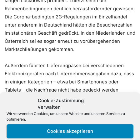
langen Lockdowns profitiert. Zuletzt seien die
Rahmenbedingungen deutlich herausfordernder gewesen.
Die Corona-bedingten 2G-Regelungen im Einzelhandel
unter anderem in Deutschland hätten die Besucherzahlen
im stationären Geschäft gedrückt. In den Niederlanden und
Österreich sei es sogar erneut zu vorübergehenden
Marktschließungen gekommen.
Außerdem führten Lieferengpässe bei verschiedenen
Elektronikgeräten nach Unternehmensangaben dazu, dass
in einigen Kategorien – etwa bei Smartphones oder
Tablets – die Nachfrage nicht habe gedeckt werden
können. Und ein Cyberangriff auf MediaMarktSaturn habe
Cookie-Zustimmung
im November für zusätzliche Probleme gesorgt.
verwalten
Wir verwenden Cookies, um unsere Website und unseren Service zu
optimieren.
Trotz des schwachen Starts ins neue Geschäftsjahr
rechnet der Konzern für das Gesamtjahr mit einem
Cookies akzeptieren
leichten Umsatzwachstum und einer deutlichen