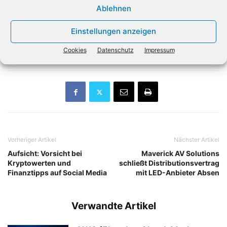
Ablehnen
Ergebnisverbesserung. Denn das Geschäftsjahr 2020/21
begann zwar mit einem fulminanten Weihnachtsgeschäft,
Einstellungen anzeigen
danach hatte jedoch ein monatelanger Lockdown nicht
zuletzt in Deutschland die Geschäfte gebremst. (
dpa)
Cookies
Datenschutz
Impressum
Vorheriger Artikel
Nächster Artikel
Aufsicht: Vorsicht bei
Maverick AV Solutions
Kryptowerten und
schließt Distributionsvertrag
Finanztipps auf Social Media
mit LED-Anbieter Absen
Verwandte Artikel