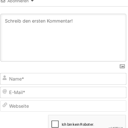
Abonnieren
E
M