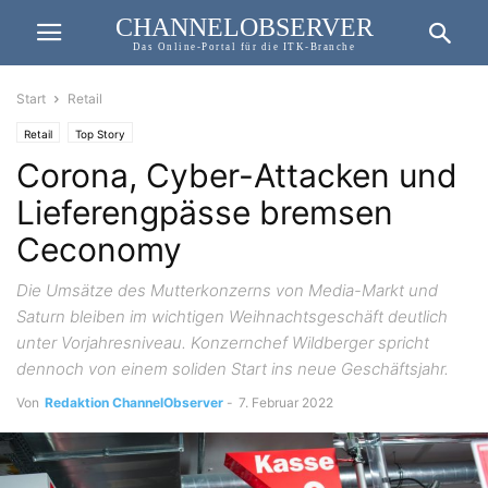
CHANNELOBSERVER
Das Online-Portal für die ITK-Branche
Start
Retail
Retail
Top Story
Corona, Cyber-Attacken und
Lieferengpässe bremsen
Ceconomy
Die Umsätze des Mutterkonzerns von Media-Markt und
Saturn bleiben im wichtigen Weihnachtsgeschäft deutlich
unter Vorjahresniveau. Konzernchef Wildberger spricht
dennoch von einem soliden Start ins neue Geschäftsjahr.
Von
Redaktion ChannelObserver
-
7. Februar 2022