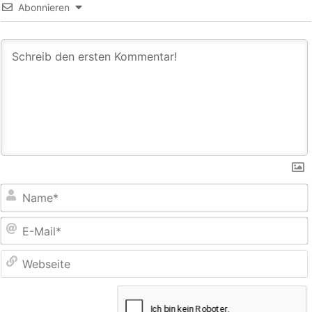
Abonnieren
E
M