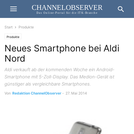
CHANNELOBSERVER
Das Online-Portal für die ITK-Branche
Start
Produkte
Produkte
Neues Smartphone bei Aldi
Nord
Aldi verkauft ab der kommenden Woche ein Android-
Smartphone mit 5-Zoll-Display. Das Medion-Gerät ist
günstiger als vergleichbare Smartphones.
Von
Redaktion ChannelObserver
-
27. Mai 2014