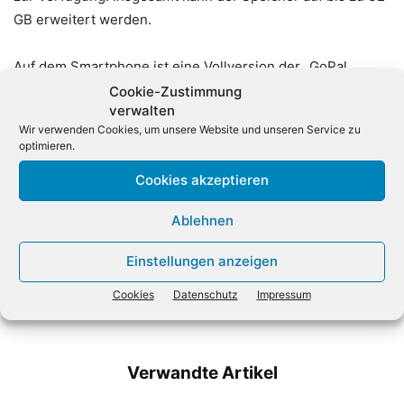
GB erweitert werden.
Auf dem Smartphone ist eine Vollversion der „GoPal
Outdoor“-App sowie der Softmaker zum Öffnen von
Cookie-Zustimmung
verwalten
Office-Dokumenten vorinstalliert.
Wir verwenden Cookies, um unsere Website und unseren Service zu
optimieren.
Cookies akzeptieren
Ablehnen
Einstellungen anzeigen
Vorheriger Artikel
Nächster Artikel
Cookies
Datenschutz
Impressum
„Ein Ladengeschäft ohne
ADN stellt Mobility-Lösung
Produktverkauf funktioniert“
von Acronis vor
Verwandte Artikel