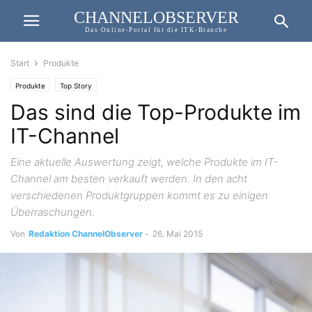
CHANNELOBSERVER
Das Online-Portal für die ITK-Branche
Start
Produkte
Produkte
Top Story
Das sind die Top-Produkte im
IT-Channel
Eine aktuelle Auswertung zeigt, welche Produkte im IT-
Channel am besten verkauft werden. In den acht
verschiedenen Produktgruppen kommt es zu einigen
Überraschungen.
Von
Redaktion ChannelObserver
-
26. Mai 2015