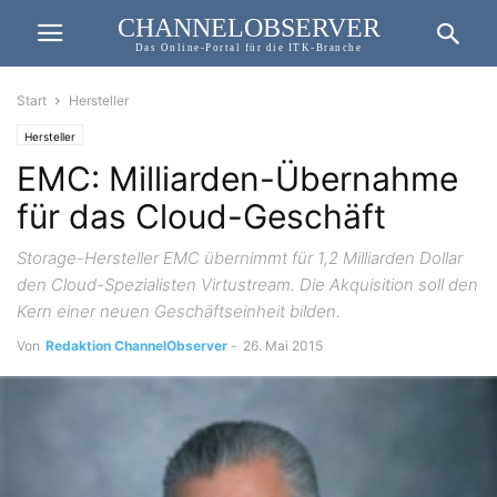
CHANNELOBSERVER
Das Online-Portal für die ITK-Branche
Start
Hersteller
Hersteller
EMC: Milliarden-Übernahme
für das Cloud-Geschäft
Storage-Hersteller EMC übernimmt für 1,2 Milliarden Dollar
den Cloud-Spezialisten Virtustream. Die Akquisition soll den
Kern einer neuen Geschäftseinheit bilden.
Von
Redaktion ChannelObserver
-
26. Mai 2015