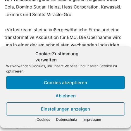
Cola, Domino Sugar, Heinz, Hess Corporation, Kawasaki,
Lexmark und Scotts Miracle-Gro.
«Virtustream ist eine außergewöhnliche Firma und eine
transformative Akquisition für EMC. Die Übernahme wird
uns in einer der am schnellsten wachsenden Industrien
weiter voranbringen», betont Tucci. Kunden sollen künftig
Cookie-Zustimmung
verwalten
aus einer Hand sämtliche hybriden Cloud-Dienste und -
Wir verwenden Cookies, um unsere Website und unseren Service zu
Infrastrukturen erhalten. Die Übernahme soll im dritten
optimieren.
Quartal 2015 abgeschlossen werden.
Cookies akzeptieren
Ablehnen
Einstellungen anzeigen
Cookies
Datenschutz
Impressum
Vorheriger Artikel
Nächster Artikel