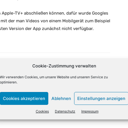
n Apple-TV+ abschließen können, dafür wurde Googles
, mit der man Videos von einem Mobilgerät zum Beispiel
rsten Version der App zunächst nicht verfügbar.
Cookie-Zustimmung verwalten
Email
Drucken
Wir verwenden Cookies, um unsere Website und unseren Service zu
optimieren.
NÄCHSTER ARTIKEL
Cookies akzeptieren
Ablehnen
Einstellungen anzeigen
KI-Boom hilft Netzwerkausrüster Cisco
Cookies
Datenschutz
Impressum