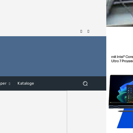
aper
Kataloge