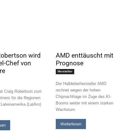
Robertson wird
AMD enttäuscht mit
l-Chef von
Prognose
re
Hersteller
Der Halbleiterhersteller AMD
rechnet wegen der hohen
at Craig Robertson zum
Chipnachfrage im Zuge des KI-
rtners für die Regionen
Booms weiter mit einem starken
Lateinamerika (LatAm)
Wachstum.
Weiterlesen
sen