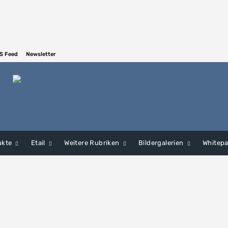
S Feed
Newsletter
ukte
Etail
Weitere Rubriken
Bildergalerien
Whitep