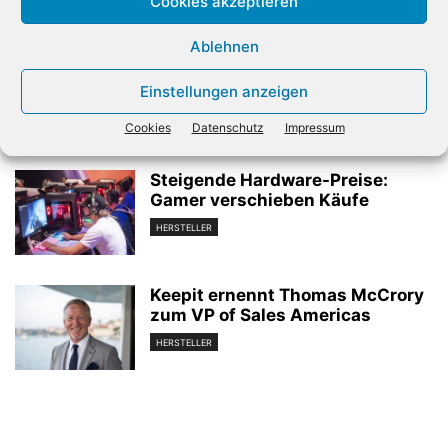
Cookies akzeptieren
Verwandte Artikel
Ablehnen
Chipwerte mit erneutem
Erholungsschub
Einstellungen anzeigen
HERSTELLER
Cookies
Datenschutz
Impressum
Steigende Hardware-Preise:
Gamer verschieben Käufe
HERSTELLER
Keepit ernennt Thomas McCrory
zum VP of Sales Americas
HERSTELLER