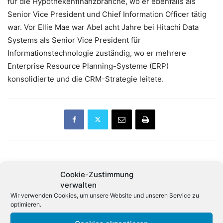
für die Hypothekenfinanzbranche, wo er ebenfalls als
Senior Vice President und Chief Information Officer tätig
war. Vor Ellie Mae war Abel acht Jahre bei Hitachi Data
Systems als Senior Vice President für
Informationstechnologie zuständig, wo er mehrere
Enterprise Resource Planning-Systeme (ERP)
konsolidierte und die CRM-Strategie leitete.
Vorheriger Artikel
Nächster Artikel
Cookie-Zustimmung
Apple und Amazon weisen
Umfrage: Stationärer Handel
verwalten
Bericht über Spionage-
erholt sich
Wir verwenden Cookies, um unsere Website und unseren Service zu
Chips zurück
optimieren.