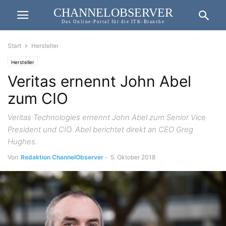
CHANNELOBSERVER
Das Online-Portal für die ITK-Branche
Start
Hersteller
Hersteller
Veritas ernennt John Abel
zum CIO
Veritas Technologies ernennt John Abel zum Senior Vice
President und CIO. Abel berichtet direkt an CEO Greg
Hughes.
Von
Redaktion ChannelObserver
-
5. Oktober 2018