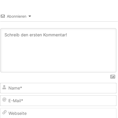
Abonnieren
E
M