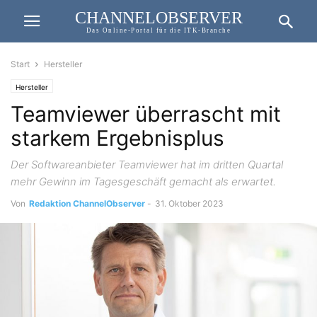
CHANNELOBSERVER
Das Online-Portal für die ITK-Branche
Start
Hersteller
Hersteller
Teamviewer überrascht mit
starkem Ergebnisplus
Der Softwareanbieter Teamviewer hat im dritten Quartal
mehr Gewinn im Tagesgeschäft gemacht als erwartet.
Von
Redaktion ChannelObserver
-
31. Oktober 2023