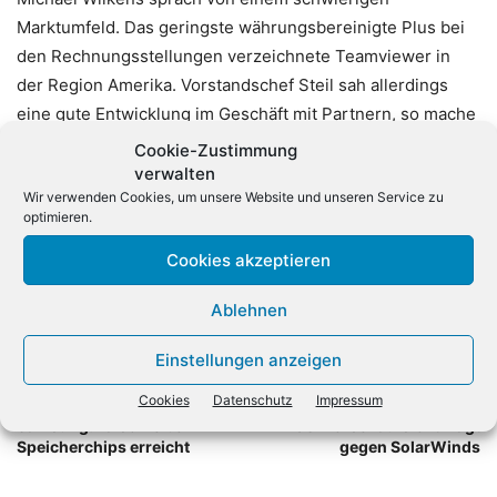
Marktumfeld. Das geringste währungsbereinigte Plus bei
den Rechnungsstellungen verzeichnete Teamviewer in
der Region Amerika. Vorstandschef Steil sah allerdings
eine gute Entwicklung im Geschäft mit Partnern, so mache
etwa der Vertrieb über SAP-Systeme Fortschritte. Der
Cookie-Zustimmung
Konzerngewinn schnellte um über 60 Prozent auf 26,5
verwalten
Wir verwenden Cookies, um unsere Website und unseren Service zu
Millionen Euro nach oben.
(dpa)
optimieren.
Cookies akzeptieren
Ablehnen
Einstellungen anzeigen
Vorheriger Artikel
Nächster Artikel
Cookies
Datenschutz
Impressum
Samsung: Talsohle bei
US-Börsenaufsicht klagt
Speicherchips erreicht
gegen SolarWinds