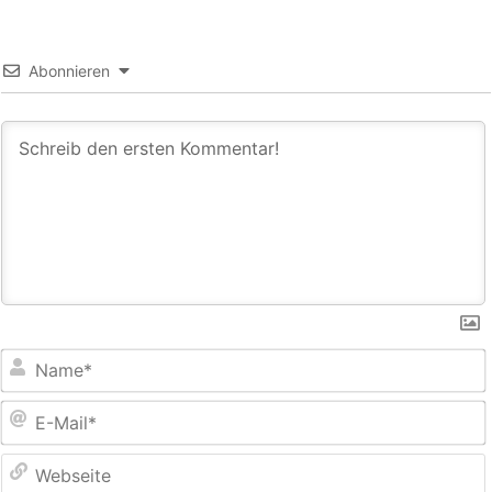
Abonnieren
E
M