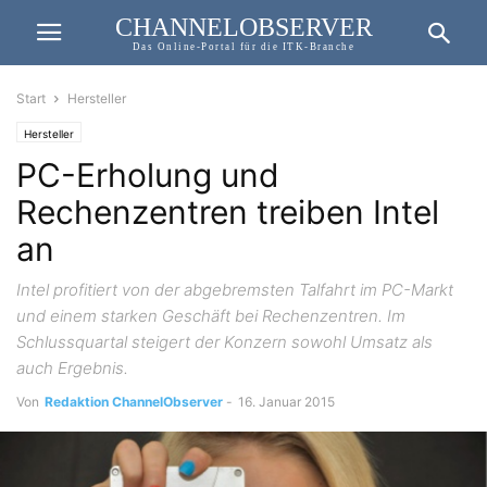
CHANNELOBSERVER
Das Online-Portal für die ITK-Branche
Start
Hersteller
Hersteller
PC-Erholung und
Rechenzentren treiben Intel
an
Intel profitiert von der abgebremsten Talfahrt im PC-Markt
und einem starken Geschäft bei Rechenzentren. Im
Schlussquartal steigert der Konzern sowohl Umsatz als
auch Ergebnis.
Von
Redaktion ChannelObserver
-
16. Januar 2015