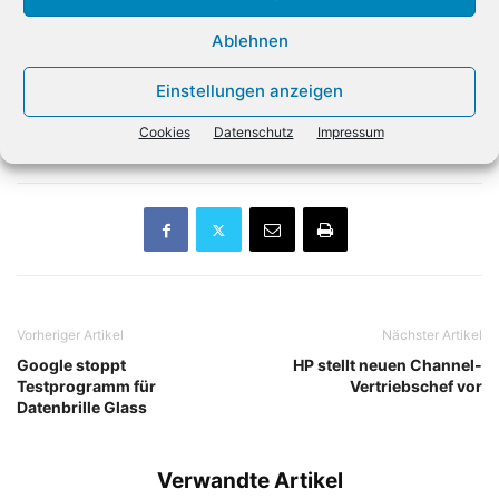
Millionen Dollar Umsatz ein. Die Aktie gab nachbörslich
Ablehnen
zunächst um fast zwei Prozent nach. Die
Gewinnerwartung wurde zwar übertroffen, die
Einstellungen anzeigen
Umsatzprognose bei 13,7 Milliarden Dollar für das
Cookies
Datenschutz
Impressum
laufende Quartal enttäuschte aber den Markt. (dpa)
Vorheriger Artikel
Nächster Artikel
Google stoppt
HP stellt neuen Channel-
Testprogramm für
Vertriebschef vor
Datenbrille Glass
Verwandte Artikel