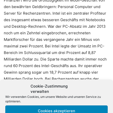
Finanziert wird die Großzügigkeit im Mobil-Geschäft von
den bewährten Geldbringern: Personal Computer und
Server für Rechenzentren. Intel ist ein zentraler Profiteur
des insgesamt etwas besseren Geschäfts mit Notebooks
und Desktop-Rechnern. War der PC-Absatz im Jahr 2013
noch um ein Zehntel eingebrochen, errechneten
Marktforscher für das vergangene Jahr ein Minus von
maximal zwei Prozent. Bei Intel legte der Umsatz im PC-
Bereich im Schlussquartal um drei Prozent auf 8,87
Milliarden Dollar zu. Die Sparte machte damit immer noch
rund 60 Prozent des Intel-Geschäfts aus. Ihr operativer
Gewinn sprang sogar um 18,7 Prozent auf knapp vier
Milliarden Dollar hoch. Bei Rechenzentren wuchs der
Umsatz um ein Viertel auf knapp 4,1 Milliarden Dollar. Das
Cookie-Zustimmung
verwalten
operative Ergebnis des Bereichs schoss um 39 Prozent
Wir verwenden Cookies, um unsere Website und unseren Service zu
auf gut 2,2 Milliarden Dollar hoch. Das junge Geschäft mit
optimieren.
Chips für vernetzte Geräte brachte einen operativen
Cookies akzeptieren
Quartalsgewinn von 185 Millionen Dollar bei knapp 600