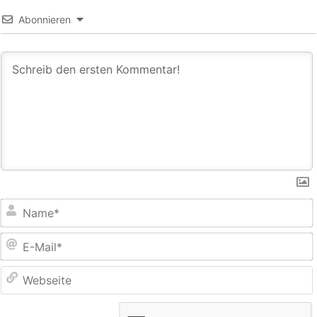
Abonnieren
E
M