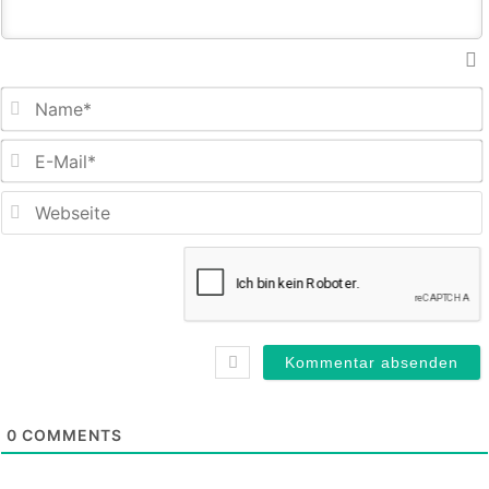
E
M
0
COMMENTS