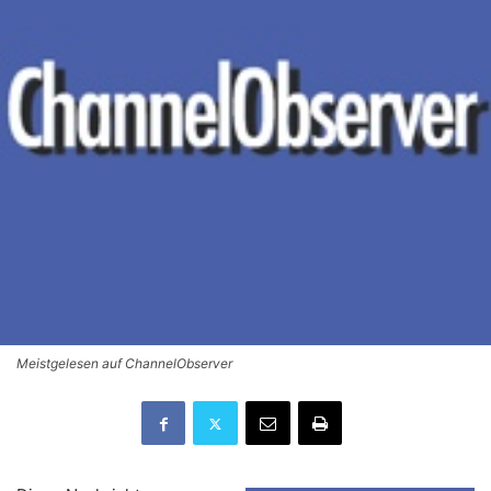
Meistgelesen auf ChannelObserver