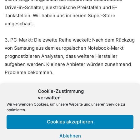
Drive-in-Schalter, elektronische Preistafeln und E-
Tankstellen. Wir haben uns im neuen Super-Store
umgeschaut.
3.
PC-Markt: Die zweite Reihe wackelt: Nach dem Rückzug
von Samsung aus dem europäischen Notebook-Markt
prognostizieren Analysten, dass weitere Hersteller
aufgeben werden. Kleinere Anbieter würden zunehmend
Probleme bekommen.
4.
Das sind die Top-Partner von Dell
: Dell hat seine
Cookie-Zustimmung
deutschen Partner-Awards vergeben. Partner des Jahres
verwalten
Wir verwenden Cookies, um unsere Website und unseren Service zu
wurde erstmals ein Distributor.
optimieren.
5.
Bericht: Fusionsgespräche zwischen EMC und HP
Cookies akzeptieren
gescheitert
: Berichten zufolge gab es Fusionsgespräche
Ablehnen
zwischen HP und EMC, die mittlerweile beendet worden