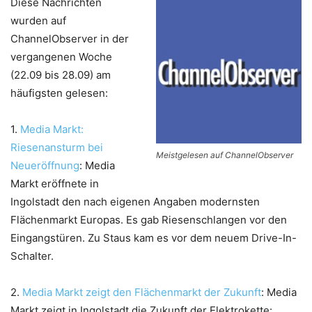
Diese Nachrichten
wurden auf
ChannelObserver in der
vergangenen Woche
(22.09 bis 28.09) am
häufigsten gelesen:
1.
Media Markt:
Riesenansturm bei
Meistgelesen auf ChannelObserver
Neueröffnung
: Media
Markt eröffnete in
Ingolstadt den nach eigenen Angaben modernsten
Flächenmarkt Europas. Es gab Riesenschlangen vor den
Eingangstüren. Zu Staus kam es vor dem neuem Drive-In-
Schalter.
2.
Media Markt zeigt den Flächenmarkt der Zukunft
: Media
Markt zeigt in Ingolstadt die Zukunft der Elektrokette: