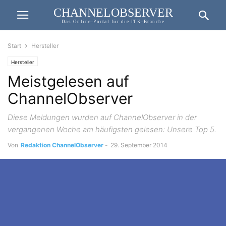
CHANNELOBSERVER
Das Online-Portal für die ITK-Branche
Start
Hersteller
Hersteller
Meistgelesen auf
ChannelObserver
Diese Meldungen wurden auf ChannelObserver in der
vergangenen Woche am häufigsten gelesen: Unsere Top 5.
Von
Redaktion ChannelObserver
-
29. September 2014