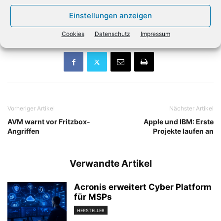
sind. Dabei soll auch ein Spin-Off der PC- und
Einstellungen anzeigen
Druckersparte von HP diskutiert worden sein.
Cookies
Datenschutz
Impressum
Vorheriger Artikel
Nächster Artikel
AVM warnt vor Fritzbox-
Apple und IBM: Erste
Angriffen
Projekte laufen an
Verwandte Artikel
Acronis erweitert Cyber Platform
für MSPs
HERSTELLER