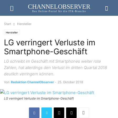
CHANNELOBSERVER
Das Online-Portal für die ITK-Branche
Start
Hersteller
Hersteller
LG verringert Verluste im
Smartphone-Geschäft
LG schreibt im Geschäft mit Smartphones weiter rote
Zahlen, hat allerdings den Verlust im dritten Quartal 2018
deutlich verringern können.
Von
Redaktion ChannelObserver
-
25. Oktober 2018
LG verringert Verluste im Smartphone-Geschäft