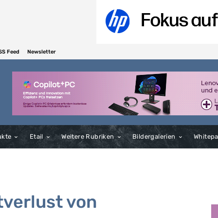
SS Feed
Newsletter
ukte
Etail
Weitere Rubriken
Bildergalerien
Whitep
tverlust von