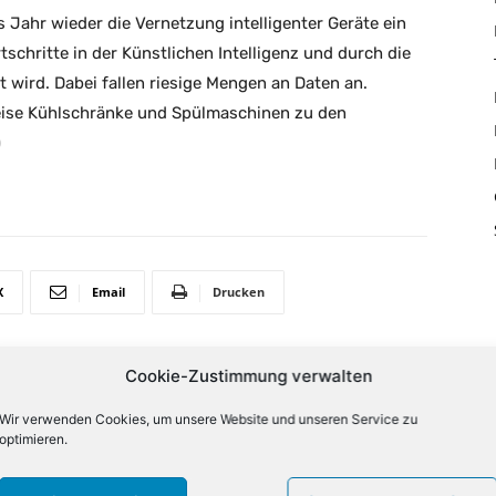
es Jahr wieder die Vernetzung intelligenter Geräte ein
schritte in der Künstlichen Intelligenz und durch die
 wird. Dabei fallen riesige Mengen an Daten an.
Weise Kühlschränke und Spülmaschinen zu den
)
X
Email
Drucken
Cookie-Zustimmung verwalten
NÄCHSTER ARTIKEL
Wir verwenden Cookies, um unsere Website und unseren Service zu
Pierre wird Consumer-Chef bei PNY
optimieren.