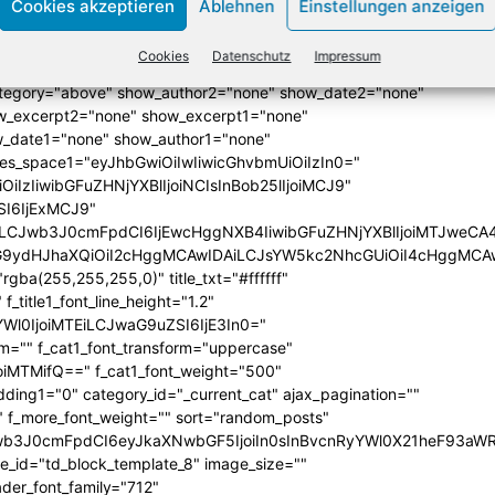
Cookies akzeptieren
Ablehnen
Einstellungen anzeigen
lign="bottom"
QiLCJjb2xvcjEiOiJyZ2JhKDAsMCwwLDApIiwiY29sb3IyIjoicmd
Cookies
Datenschutz
Impressum
33333%" columns="33.33333333%"
category="above" show_author2="none" show_date2="none"
_excerpt2="none" show_excerpt1="none"
_date1="none" show_author1="none"
ules_space1="eyJhbGwiOiIwIiwicGhvbmUiOiIzIn0="
iIzIiwibGFuZHNjYXBlIjoiNCIsInBob25lIjoiMCJ9"
SI6IjExMCJ9"
iLCJwb3J0cmFpdCI6IjEwcHggNXB4IiwibGFuZHNjYXBlIjoiMTJweCA
icG9ydHJhaXQiOiI2cHggMCAwIDAiLCJsYW5kc2NhcGUiOiI4cHggMCA
ba(255,255,255,0)" title_txt="#ffffff"
 f_title1_font_line_height="1.2"
yYWl0IjoiMTEiLCJwaG9uZSI6IjE3In0="
form="" f_cat1_font_transform="uppercase"
joiMTMifQ==" f_cat1_font_weight="500"
dding1="0" category_id="_current_cat" ajax_pagination=""
"" f_more_font_weight="" sort="random_posts"
Jwb3J0cmFpdCI6eyJkaXNwbGF5IjoiIn0sInBvcnRyYWl0X21heF93aWR
te_id="td_block_template_8" image_size=""
ader_font_family="712"