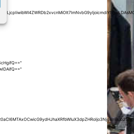
iYSgwLDAsMCwwLjcpIiwibWl4ZWRDb2xvcnMiOlt7ImNvbG9yIjoic
4cHgifQ=="
wIDAifQ=="
0aCI6MTAxOCwicG9ydHJhaXRfbWluX3dpZHRoIjo3NjgsInBob25lIjp7