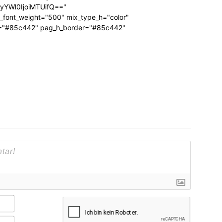
RyYWl0IjoiMTUifQ=="
_font_weight="500" mix_type_h="color"
bg="#85c442" pag_h_border="#85c442"
Name*
E-