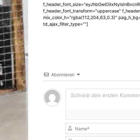
f_header_font_size="eyJhbGwiOiIxNyIsInBvcn
f_header_font_transform="uppercase" f_header
mix_color_h="rgba(112,204,63,0.3)" pag_h_
td_ajax_filter_type=""]
Abonnieren