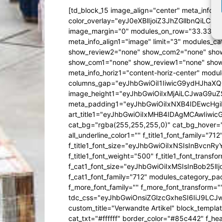
[td_block_15 image_align="center" meta_info_a
color_overlay="eyJ0eXBlIjoiZ3JhZGllbn
image_margin="0" modules_on_row="33.333
meta_info_align1="image" limit="3" modules_
show_review2="none" show_com2="none" show
show_com1="none" show_review1="none" show
meta_info_horiz1="content-horiz-center" mod
columns_gap="eyJhbGwiOiI1IiwicG9ydHJhaXQiO
image_height1="eyJhbGwiOiIxMjAiLCJwaG9uZ
meta_padding1="eyJhbGwiOiIxNXB4IDEwcHg
art_title1="eyJhbGwiOiIxMHB4IDAgMCAwIiw
cat_bg="rgba(255,255,255,0)" cat_bg_hover="rg
all_underline_color1="" f_title1_font_family="712"
f_title1_font_size="eyJhbGwiOiIxNSIsInBvcnR
f_title1_font_weight="500" f_title1_font_trans
f_cat1_font_size="eyJhbGwiOiIxMSIsInBob25lI
f_cat1_font_family="712" modules_category_pa
f_more_font_family="" f_more_font_transform=
tdc_css="eyJhbGwiOnsiZGlzcGxheSI6IiJ9LC
custom_title="Verwandte Artikel" block_templa
cat_txt="#ffffff" border_color="#85c442" f_he