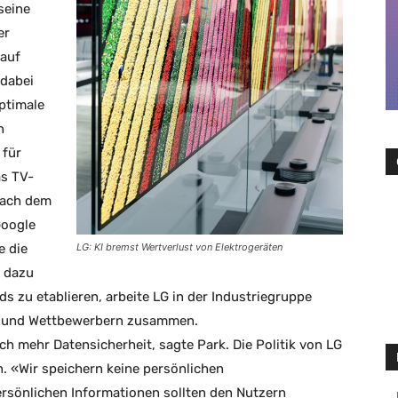
seine
er
 auf
 dabei
optimale
n
 für
as TV-
nach dem
Google
LG: KI bremst Wertverlust von Elektrogeräten
e die
, dazu
s zu etablieren, arbeite LG in der Industriegruppe
n und Wettbewerbern zusammen.
ch mehr Datensicherheit, sagte Park. Die Politik von LG
. «Wir speichern keine persönlichen
rsönlichen Informationen sollten den Nutzern