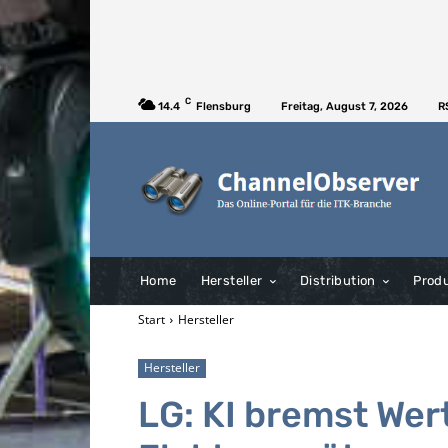
C
14.4
Flensburg
Freitag, August 7, 2026
R
Home
Hersteller
Distribution
Prod
Start
Hersteller
Hersteller
LG: KI bremst Wer