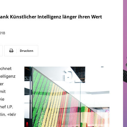
ank Künstlicher Intelligenz länger ihren Wert
018
Drucken
echnet
elligenz
er
mit
ie
ef I.P.
in. «Wir