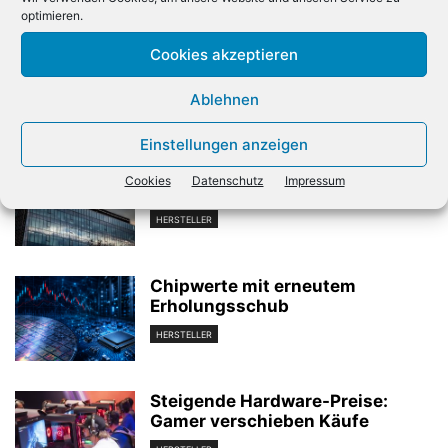
Vorheriger Artikel
Nächster Artikel
optimieren.
Levi’s verwandelt Jacken
Witwe entsorgt wertvollen
Cookies akzeptieren
und Jeans in Trackpads
Apple-Computer von 1976
Ablehnen
Verwandte Artikel
Einstellungen anzeigen
Handy-Klotz aus Finnland: So
Cookies
Datenschutz
Impressum
begann die Smartphone-Ära
HERSTELLER
Chipwerte mit erneutem
Erholungsschub
HERSTELLER
Steigende Hardware-Preise:
Gamer verschieben Käufe