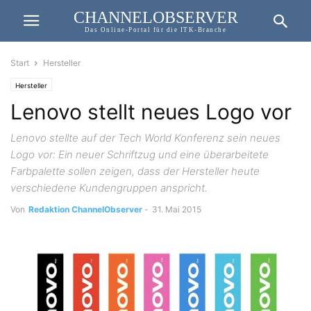
CHANNELOBSERVER
Das Online-Portal für die ITK-Branche
Start
Hersteller
Hersteller
Lenovo stellt neues Logo vor
Lenovo stellte auf der Tech World Konferenz sein neues
Logo vor: Ein neuer Schriftzug und eine überarbeitete
Farbpalette sollen zeigen, dass der Hersteller heute
verschiedene Kundengruppen anspricht.
Von
Redaktion ChannelObserver
-
31. Mai 2015