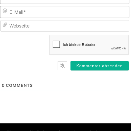
E
M
0
COMMENTS