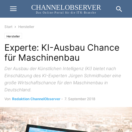
CHANNELOBSERVER
Das Online-Portal für die ITK-Branche
Start
Hersteller
Hersteller
Experte: KI-Ausbau Chance
für Maschinenbau
Der Ausbau der Künstlichen Intelligenz (KI) bietet nach
Einschätzung des KI-Experten Jürgen Schmidhuber eine
große Wirtschaftschance für den Maschinenbau in
Deutschland.
Von
Redaktion ChannelObserver
-
7. September 2018