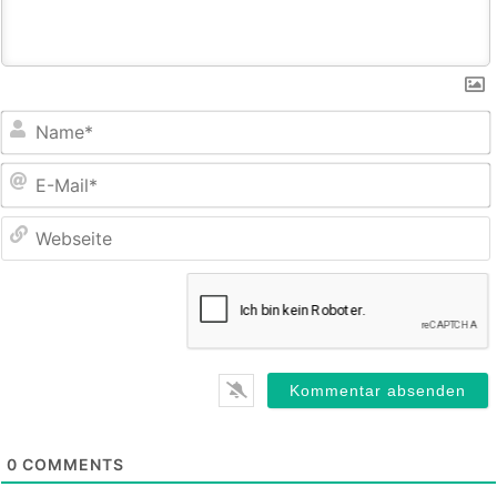
E
M
0
COMMENTS