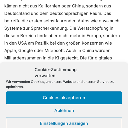
kämen nicht aus Kalifornien oder China, sondern aus
Deutschland und dem deutschsprachigen Raum. Das
betreffe die ersten selbstfahrenden Autos wie etwa auch
Systeme zur Spracherkennung. Die Wertschöpfung in
diesem Bereich finde aber nicht mehr in Europa, sondern
in den USA am Pazifik bei den großen Konzernen wie
Apple, Google oder Microsoft. Auch in China würden
Milliardensummen in die KI gesteckt. Die für digitales
zuständige stellvertretende Unionsfraktionschefin Nadine
Cookie-Zustimmung
Schön (CDU) sagte, der Ausbau der Künstlichen Intelligenz
verwalten
sei Schwerpunkt der Union in dieser Legislaturperiode.
Wir verwenden Cookies, um unsere Website und unseren Service zu
optimieren.
Noch in diesem Jahr solle die KI-Strategie der
Bundesregierung vorliegen. Ihr für Gesundheit
Cookies akzeptieren
zuständiger CSU-Amtskollege Georg Nüßlein warnte
davor, Entwicklungschancen der Künstlichen Intelligenz
Ablehnen
durch den Datenschutz zu verhindern. (dpa)
Einstellungen anzeigen