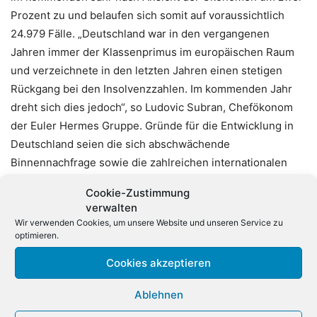
Prozent zu und belaufen sich somit auf voraussichtlich
24.979 Fälle. „Deutschland war in den vergangenen
Jahren immer der Klassenprimus im europäischen Raum
und verzeichnete in den letzten Jahren einen stetigen
Rückgang bei den Insolvenzzahlen. Im kommenden Jahr
dreht sich dies jedoch“, so Ludovic Subran, Chefökonom
der Euler Hermes Gruppe. Gründe für die Entwicklung in
Deutschland seien die sich abschwächende
Binnennachfrage sowie die zahlreichen internationalen
Herausforderungen, die den Export bremsen würden.
Cookie-Zustimmung
verwalten
In Deutschland ist das Risiko von Zahlungsausfällen in der
Wir verwenden Cookies, um unsere Website und unseren Service zu
Papier- und Transportbranche besonders hoch, so Euler
optimieren.
Hermes weiter. Für diese Branchen werden Zuwächse von
Cookies akzeptieren
neun beziehungsweise acht Prozent prognostiziert. Durch
die stagnierenden Umsätze deutscher Unternehmen
Ablehnen
erwartet der Kreditversicherer zudem einen Rückgang der