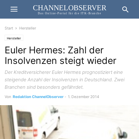
CHANNELOBSERVER
Das Online-Portal für die ITK-Branche
Start
Hersteller
Hersteller
Euler Hermes: Zahl der
Insolvenzen steigt wieder
Der Kreditversicherer Euler Hermes prognostiziert eine
steigende Anzahl der Insolvenzen in Deutschland. Zwei
Branchen sind besonders gefährdet.
Von
Redaktion ChannelObserver
-
1. Dezember 2014