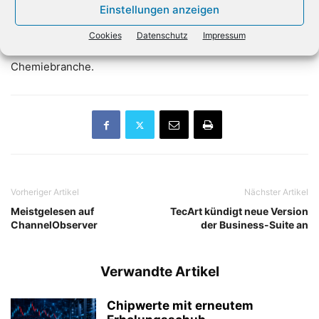
Einstellungen anzeigen
operativen Gewinne um 1,7 Prozent. Insbesondere die
größten deutschen Industriezweige seien davon betroffen:
Cookies
Datenschutz
Impressum
der Automobilsektor, Maschinenbau, Elektronik- und
Chemiebranche.
Vorheriger Artikel
Nächster Artikel
Meistgelesen auf
TecArt kündigt neue Version
ChannelObserver
der Business-Suite an
Verwandte Artikel
Chipwerte mit erneutem