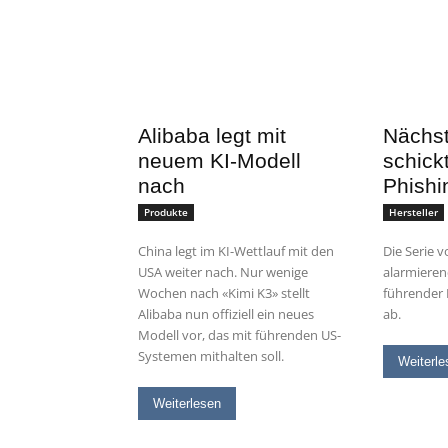
Alibaba legt mit
Nächst
neuem KI-Modell
schic
nach
Phishi
Produkte
Hersteller
China legt im KI-Wettlauf mit den
Die Serie 
USA weiter nach. Nur wenige
alarmieren
Wochen nach «Kimi K3» stellt
führender 
Alibaba nun offiziell ein neues
ab.
Modell vor, das mit führenden US-
Systemen mithalten soll.
Weiterle
Weiterlesen