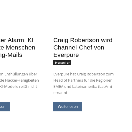
er Alarm: KI
Craig Robertson wird
kte Menschen
Channel-Chef von
ng-Mails
Everpure
Hersteller
von Enthüllungen über
Everpure hat Craig Robertson zum
de Hacker-Fähigkeiten
Head of Partners für die Regionen
KI-Modelle reißt nicht
EMEA und Lateinamerika (LatAm)
ernannt.
sen
Weiterlesen