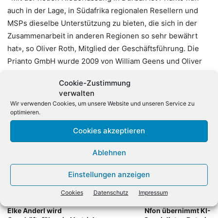
auch in der Lage, in Südafrika regionalen Resellern und
MSPs dieselbe Unterstützung zu bieten, die sich in der
Zusammenarbeit in anderen Regionen so sehr bewährt
hat», so Oliver Roth, Mitglied der Geschäftsführung. Die
Prianto GmbH wurde 2009 von William Geens und Oliver
Roth in München gegründet und gehört inzwischen nach
Cookie-Zustimmung
eigenen Angaben zu den führenden, auf
verwalten
Enterprisesoftware spezialisierten Distributoren in Europa
Wir verwenden Cookies, um unsere Website und unseren Service zu
und Nordamerika.
optimieren.
Cookies akzeptieren
Ablehnen
Einstellungen anzeigen
Cookies
Datenschutz
Impressum
Vorheriger Artikel
Nächster Artikel
Elke Anderl wird
Nfon übernimmt KI-