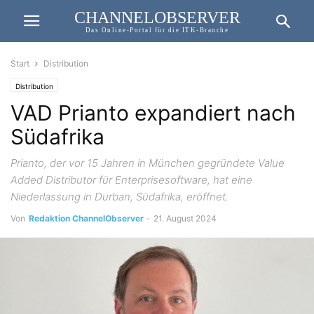
CHANNELOBSERVER
Das Online-Portal für die ITK-Branche
Start
Distribution
Distribution
VAD Prianto expandiert nach
Südafrika
Prianto, der vor 15 Jahren in München gegründete Value
Added Distributor für Enterprisesoftware, hat eine
Niederlassung in Durban, Südafrika, eröffnet.
Von
Redaktion ChannelObserver
-
21. August 2024