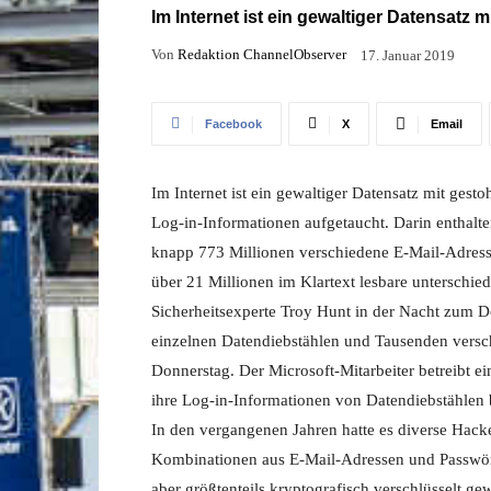
Im Internet ist ein gewaltiger Datensatz 
Von
Redaktion ChannelObserver
17. Januar 2019
Facebook
X
Email
Im Internet ist ein gewaltiger Datensatz mit gesto
Log-in-Informationen aufgetaucht. Darin enthalte
knapp 773 Millionen verschiedene E-Mail-Adres
über 21 Millionen im Klartext lesbare unterschiedl
Sicherheitsexperte Troy Hunt in der Nacht zum D
einzelnen Datendiebstählen und Tausenden versc
Donnerstag. Der Microsoft-Mitarbeiter betreibt e
ihre Log-in-Informationen von Datendiebstählen b
In den vergangenen Jahren hatte es diverse Hack
Kombinationen aus E-Mail-Adressen und Passwört
aber größtenteils kryptografisch verschlüsselt ge