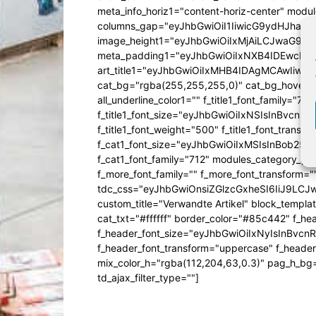
meta_info_horiz1="content-horiz-center" mod
columns_gap="eyJhbGwiOiI1IiwicG9ydHJhaXQiO
image_height1="eyJhbGwiOiIxMjAiLCJwaG9uZ
meta_padding1="eyJhbGwiOiIxNXB4IDEwcHg
art_title1="eyJhbGwiOiIxMHB4IDAgMCAwIiw
cat_bg="rgba(255,255,255,0)" cat_bg_hover="rg
all_underline_color1="" f_title1_font_family="712"
f_title1_font_size="eyJhbGwiOiIxNSIsInBvcnR
f_title1_font_weight="500" f_title1_font_trans
f_cat1_font_size="eyJhbGwiOiIxMSIsInBob25lI
f_cat1_font_family="712" modules_category_pa
f_more_font_family="" f_more_font_transform=
tdc_css="eyJhbGwiOnsiZGlzcGxheSI6IiJ9LC
custom_title="Verwandte Artikel" block_templa
cat_txt="#ffffff" border_color="#85c442" f_he
f_header_font_size="eyJhbGwiOiIxNyIsInBvcn
f_header_font_transform="uppercase" f_header
mix_color_h="rgba(112,204,63,0.3)" pag_h_
td_ajax_filter_type=""]