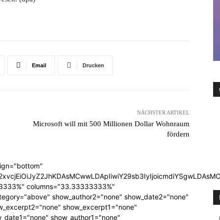
Email
Drucken
NÄCHSTER ARTIKEL
Microsoft will mit 500 Millionen Dollar Wohnraum
fördern
lign="bottom"
QiLCJjb2xvcjEiOiJyZ2JhKDAsMCwwLDApIiwiY29sb3IyIjoicmd
33333%" columns="33.33333333%"
category="above" show_author2="none" show_date2="none"
_excerpt2="none" show_excerpt1="none"
_date1="none" show_author1="none"