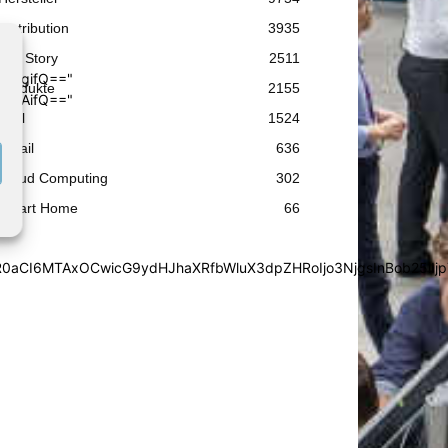
Distribution
3935
Top Story
2511
4cHgifQ=="
Produkte
2155
wIDAifQ=="
Etail
1524
Retail
636
Cloud Computing
302
Smart Home
66
0aCI6MTAxOCwicG9ydHJhaXRfbWluX3dpZHRoIjo3NjgsInBob25lIjp7