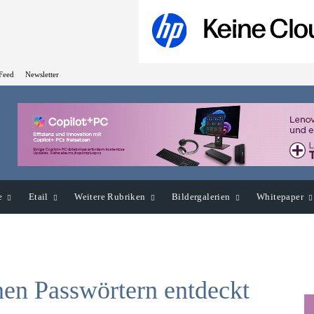
Feed
Newsletter
e
Etail
Weitere Rubriken
Bildergalerien
Whitepaper
nen Passwörtern entdeckt