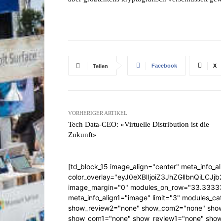
Facebook
X
Teilen
VORHERIGER ARTIKEL
Tech Data-CEO: «Virtuelle Distribution ist die
Zukunft»
[td_block_15 image_align="center" meta_info_a
color_overlay="eyJ0eXBlIjoiZ3JhZGllbn
image_margin="0" modules_on_row="33.333
meta_info_align1="image" limit="3" modules_
show_review2="none" show_com2="none" show
show_com1="none" show_review1="none" show