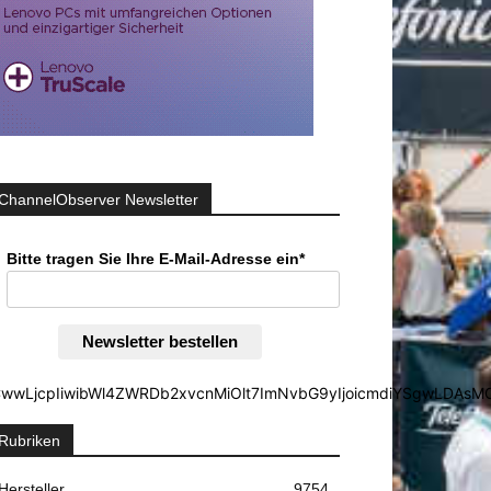
ChannelObserver Newsletter
Bitte tragen Sie Ihre E-Mail-Adresse ein*
Newsletter bestellen
iYSgwLDAsMCwwLjcpIiwibWl4ZWRDb2xvcnMiOlt7ImNvbG9yIjoic
Rubriken
Hersteller
9754