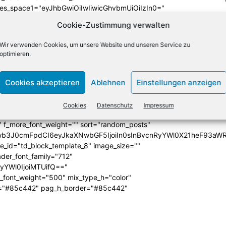
ules_space1="eyJhbGwiOiIwIiwicGhvbmUiOiIzIn0="
iIzIiwibGFuZHNjYXBlIjoiNCIsInBob25lIjoiMCJ9"
Cookie-Zustimmung verwalten
SI6IjExMCJ9"
iLCJwb3J0cmFpdCI6IjEwcHggNXB4IiwibGFuZHNjYXBlIjoiMTJweCA
Wir verwenden Cookies, um unsere Website und unseren Service zu
icG9ydHJhaXQiOiI2cHggMCAwIDAiLCJsYW5kc2NhcGUiOiI4cHggMCA
optimieren.
ba(255,255,255,0)" title_txt="#ffffff"
 f_title1_font_line_height="1.2"
Cookies akzeptieren
Ablehnen
Einstellungen anzeigen
yYWl0IjoiMTEiLCJwaG9uZSI6IjE3In0="
form="" f_cat1_font_transform="uppercase"
joiMTMifQ==" f_cat1_font_weight="500"
Cookies
Datenschutz
Impressum
dding1="0" category_id="_current_cat" ajax_pagination=""
"" f_more_font_weight="" sort="random_posts"
Jwb3J0cmFpdCI6eyJkaXNwbGF5IjoiIn0sInBvcnRyYWl0X21heF93aWR
te_id="td_block_template_8" image_size=""
ader_font_family="712"
RyYWl0IjoiMTUifQ=="
_font_weight="500" mix_type_h="color"
bg="#85c442" pag_h_border="#85c442"