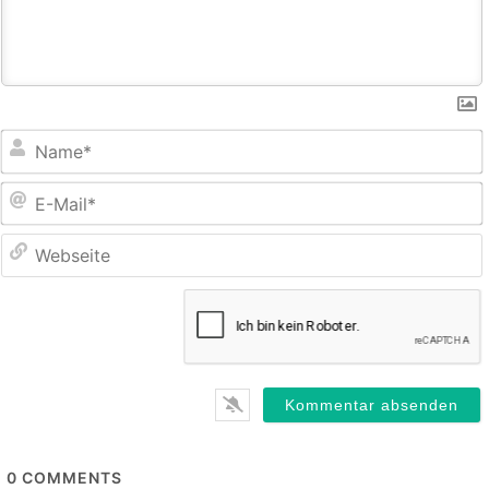
E
M
0
COMMENTS