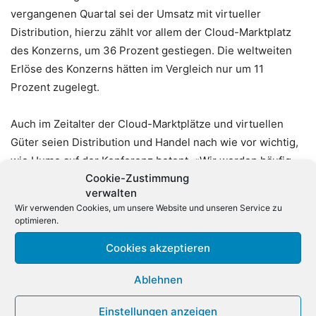
vergangenen Quartal sei der Umsatz mit virtueller
Distribution, hierzu zählt vor allem der Cloud-Marktplatz
des Konzerns, um 36 Prozent gestiegen. Die weltweiten
Erlöse des Konzerns hätten im Vergleich nur um 11
Prozent zugelegt.
Auch im Zeitalter der Cloud-Marktplätze und virtuellen
Güter seien Distribution und Handel nach wie vor wichtig,
wie Hume auf der Konferenz betont. «Wir werden häufig
Cookie-Zustimmung
gefragt, warum nicht ausschließlich auf den Marktplätzen
verwalten
der Hersteller eingekauft wird. Das haben zwar einige
Wir verwenden Cookies, um unsere Website und unseren Service zu
Hersteller versucht, doch sind sie schließlich wieder zu
optimieren.
einem disziplinierten Go-to-Market-Modell zurückgekehrt.
Cookies akzeptieren
Sie haben erkannt, dass nach wie vor der Handel die
Beziehungen zu den Endkunden pflegt und für Beratung,
Ablehnen
Support und Service steht», so Hume weiter.
Einstellungen anzeigen