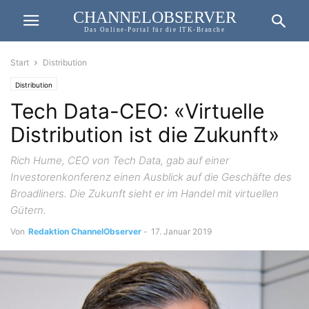
CHANNELOBSERVER
Das Online-Portal für die ITK-Branche
Start
Distribution
Distribution
Tech Data-CEO: «Virtuelle
Distribution ist die Zukunft»
Rich Hume, CEO von Tech Data, gab auf einer
Investorenkonferenz einen Ausblick auf die Geschäfte des
Broadliners. Die Zukunft sieht er im Handel mit virtuellen
Gütern.
Von
Redaktion ChannelObserver
-
17. Januar 2019