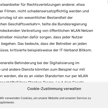
teanbieter für Rechtsverletzungen anderer, etwa
r Filmen, nicht schadensersatzpflichtig werden und
ivileg ist ein wesentlicher Bestandteil der
chen Geschäftsverkehr», teilte die Bundesregierung
chendeckenden Verbreitung von öffentlichen WLAN Netzen
Betreiber müssten dafür sorgen, dass jeder Nutzer
u begehen. Das bedeute, dass der Betreiber an jeden
se, kritisierte beispielsweise der IT-Verband Bitkom.
nerelle Behinderung bei der Digitalisierung im
 und andere Dienste könnten zum Beispiel nur mit
en werden, die es an vielen Standorten nur per WLAN
tgeschäftsführer Stephan Tromp. Laut dem Gesetz
Cookie-Zustimmung verwalten
enn die Anbieter unberechtigte Personen vom Zugriff
lichen WLAN-Netz als unberechtigt gelten soll, ist
Wir verwenden Cookies, um unsere Website und unseren Service zu
erband eco sieht wegen unklarer rechtlicher Grundlage
optimieren.