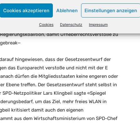
um Beispiel Cloud-Speicher oder soziale Netzwerke
 ihren Plattformen befinden, mussten diese bislang nicht
Cookies akzeptieren
Ablehnen
Einstellungen anzeigen
rengeneigte Dienste» generell haften. Der Begriff und
Cookies
Datenschutz
Impressum
g und unausgegoren», kritisierte das eco
r Regierungskoalition, damit Urheberrechtsverstöße zu
pagebreak—
 darauf hingewiesen, dass der Gesetzesentwurf der
gen das Europarecht verstoße und nicht mit der E
Danach dürfen die Mitgliedsstaaten keine engeren oder
 Ebene treffen. Der Gesetzesentwurf steht selbst in
er SPD-Netzpolitiker Lars Klingbeil sagte «Spiegel
nderungsbedarf, um das Ziel, mehr freies WLAN in
gbeil kritisiert damit auch den eigenen
 stammt aus dem Wirtschaftsministerium von SPD-Chef