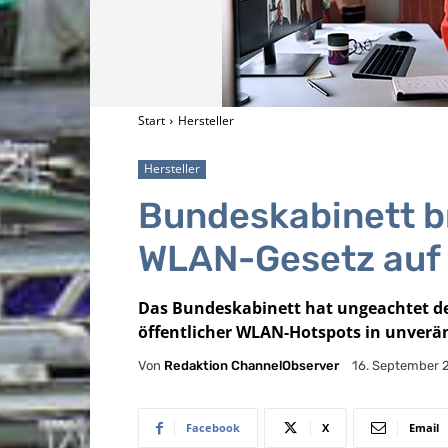
Start
Hersteller
Hersteller
Bundeskabinett b
WLAN-Gesetz auf
Das Bundeskabinett hat ungeachtet de
öffentlicher WLAN-Hotspots in unverä
Von
Redaktion ChannelObserver
16. September 
Facebook
X
Email