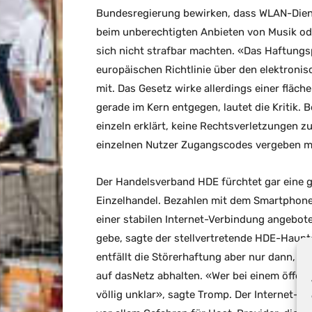
Bundesregierung bewirken, dass WLAN-Diens
beim unberechtigten Anbieten von Musik ode
sich nicht strafbar machten. «Das Haftungspr
europäischen Richtlinie über den elektronis
mit. Das Gesetz wirke allerdings einer flä
gerade im Kern entgegen, lautet die Kritik. 
einzeln erklärt, keine Rechtsverletzungen z
einzelnen Nutzer Zugangscodes vergeben müs
Der Handelsverband HDE fürchtet gar eine ge
Einzelhandel. Bezahlen mit dem Smartphone
einer stabilen Internet-Verbindung angebot
gebe, sagte der stellvertretende HDE-Haup
entfällt die Störerhaftung aber nur dann, w
auf dasNetz abhalten. «Wer bei einem öffent
völlig unklar», sagte Tromp. Der Internet-V