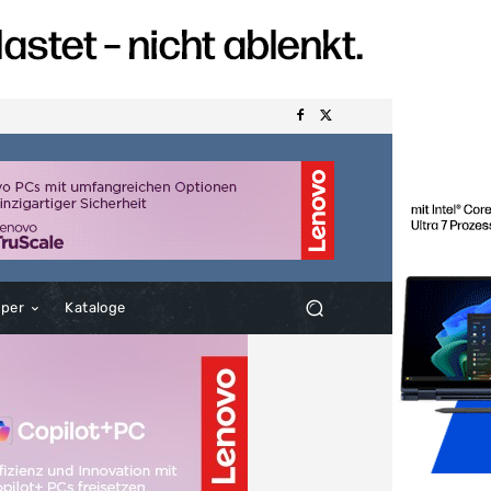
aper
Kataloge