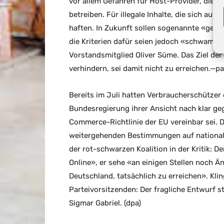
vor allem Gefahren für Host-Provider, die z
betreiben. Für illegale Inhalte, die sich auf
haften. In Zukunft sollen sogenannte «gefah
die Kriterien dafür seien jedoch «schwammi
Vorstandsmitglied Oliver Süme. Das Ziel de
verhindern, sei damit nicht zu erreichen.—
Bereits im Juli hatten Verbraucherschützer
Bundesregierung ihrer Ansicht nach klar ge
Commerce-Richtlinie der EU vereinbar sei. 
weitergehenden Bestimmungen auf nationaler
der rot-schwarzen Koalition in der Kritik: D
Online», er sehe «an einigen Stellen noch Ä
Deutschland, tatsächlich zu erreichen». Klin
Parteivorsitzenden: Der fragliche Entwurf
Sigmar Gabriel. (dpa)