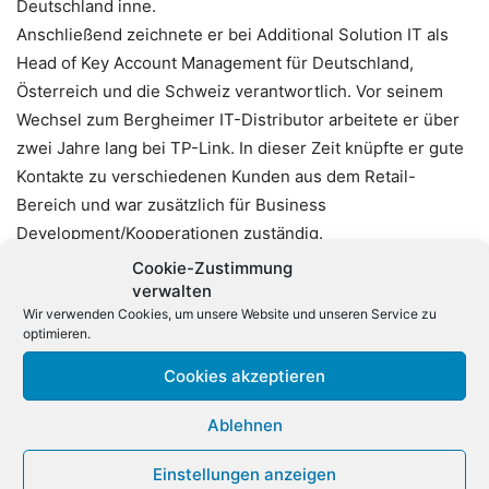
Deutschland inne.
Anschließend zeichnete er bei Additional Solution IT als
Head of Key Account Management für Deutschland,
Österreich und die Schweiz verantwortlich. Vor seinem
Wechsel zum Bergheimer IT-Distributor arbeitete er über
zwei Jahre lang bei TP-Link. In dieser Zeit knüpfte er gute
Kontakte zu verschiedenen Kunden aus dem Retail-
Bereich und war zusätzlich für Business
Development/Kooperationen zuständig.
Cookie-Zustimmung
Ab sofort soll Wessoly bei Siewert & Kau für die Akquise
verwalten
Wir verwenden Cookies, um unsere Website und unseren Service zu
von Flächenmärkten und Elektronikketten verantwortlich
optimieren.
sein. Hinzu komme die Betreuung bestehender Kunden
wie beispielsweise Metro, E.P., Real, Markant, MSD, Expert
Cookies akzeptieren
und Euronics. Neben Oliver Wessoly hat der Grossist sein
Ablehnen
Vertriebsteam um weitere 20 Mitarbeiter ausgebaut.
Einstellungen anzeigen