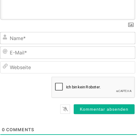
E
M
0
COMMENTS