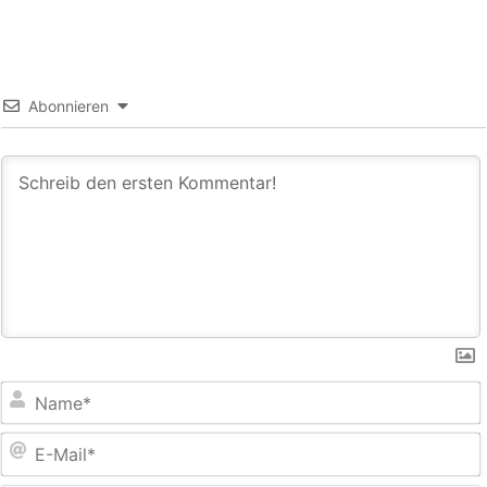
Abonnieren
E
M