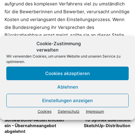
aufgrund des komplexen Verfahrens viel zu umständlich
für die Bewerberinnen und Bewerber, verursacht unnötige
Kosten und verlangsamt den Einstellungsprozess. Wenn
die Bundesregierung ihr Versprechen des
Bürokratieabbaus ernst meint, sollte sie an dieser Stelle
den Gesetzentwurf nachbessern und die einfache
Cookie-Zustimmung
verwalten
Übermittlung von Arbeitsverträgen in Textform mit einem
Wir verwenden Cookies, um unsere Website und unseren Service zu
Übermittlungs- und Empfangsnachweis ermöglichen.»
optimieren.
Cookies akzeptieren
Ablehnen
Einstellungen anzeigen
Cookies
Datenschutz
Impressum
Vorheriger Artikel
Nächster Artikel
SoftwareOne-Aktien knicken
TD Synnex übernimmt
ein – Übernahmeangebot
SketchUp-Distribution
abgelehnt