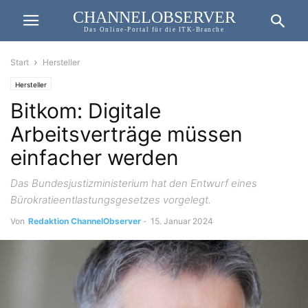
CHANNELOBSERVER
Das Online-Portal für die ITK-Branche
Start
Hersteller
Hersteller
Bitkom: Digitale
Arbeitsverträge müssen
einfacher werden
Das Bundesjustizministerium hat den Entwurf eines
Bürokratieentlastungsgesetzes vorgelegt.
Von
Redaktion ChannelObserver
-
15. Januar 2024