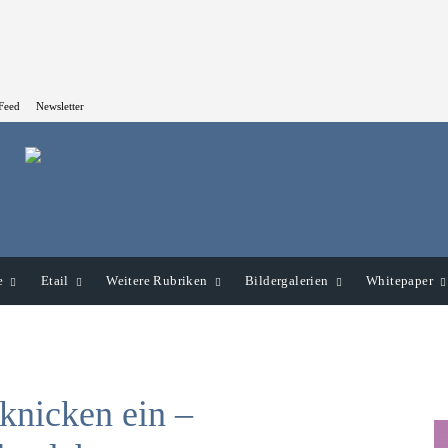
Feed
Newsletter
e
Etail
Weitere Rubriken
Bildergalerien
Whitepaper
knicken ein –