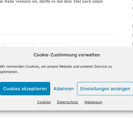
e Aktie verloren sei, dürfte es mit dem Titel nach unten
Email
Drucken
Cookie-Zustimmung verwalten
Wir verwenden Cookies, um unsere Website und unseren Service zu
optimieren.
NÄCHSTER ARTIKEL
-
Bitkom: Digitale Arbeitsverträge müssen einfacher
Cookies akzeptieren
Ablehnen
Einstellungen anzeigen
werden
Cookies
Datenschutz
Impressum