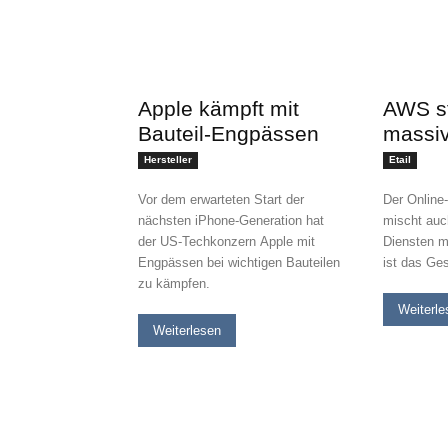
Apple kämpft mit
AWS st
Bauteil-Engpässen
massi
Hersteller
Etail
Vor dem erwarteten Start der
Der Online
nächsten iPhone-Generation hat
mischt auc
der US-Techkonzern Apple mit
Diensten m
Engpässen bei wichtigen Bauteilen
ist das Ge
zu kämpfen.
Weiterle
Weiterlesen