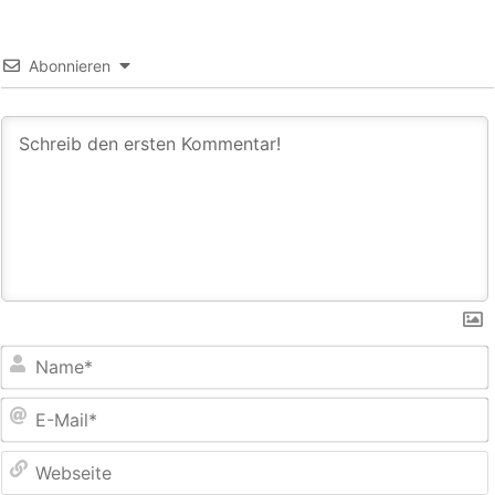
Abonnieren
E
M