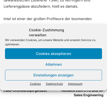
taiwanesischen Zulieferer TSMC zu verringern und
Lieferengpässe abzufedern, hieß es damals.
Intel ist einer der großen Profiteure der boomenden
Halbleiter-Nachfrage im Zuge des massiven Ausbaus von
Cookie-Zustimmung
Rechenzentren-Kapazitäten im Bereich Künstliche
verwalten
Intelligenz (KI).
(dpa)
Wir verwenden Cookies, um unsere Website und unseren Service zu
optimieren.
Cookies akzeptieren
Ablehnen
Einstellungen anzeigen
Vorheriger Artikel
Nächster Artikel
Cookies
Datenschutz
Impressum
Mutmaßlicher Betreiber von
NetApp ernennt Jurgen
Fake-Onlineshops gefasst
Hofkens zum CTO und VP
Sales Engineering