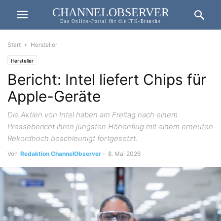
CHANNELOBSERVER
Das Online-Portal für die ITK-Branche
Start
Hersteller
Hersteller
Bericht: Intel liefert Chips für
Apple-Geräte
Die Aktien von Intel haben am Freitag nach einem
Pressebericht ihren jüngsten Höhenflug mit einem erneuten
Rekordhoch beschleunigt fortgesetzt.
Von
Redaktion ChannelObserver
-
8. Mai 2026