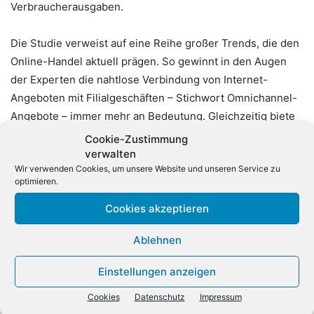
Verbraucherausgaben.
Die Studie verweist auf eine Reihe großer Trends, die den
Online-Handel aktuell prägen. So gewinnt in den Augen
der Experten die nahtlose Verbindung von Internet-
Angeboten mit Filialgeschäften – Stichwort Omnichannel-
Angebote – immer mehr an Bedeutung. Gleichzeitig biete
E-Commerce großen Onlinehändlern die Chance, sich
Cookie-Zustimmung
rasch international neue Märke zu erschließen. In vielen
verwalten
Wir verwenden Cookies, um unsere Website und unseren Service zu
Schwellenländern mit hohen Wachstumsraten sei das
optimieren.
Internet heute die sicherste und schnellste Möglichkeit,
Produkte von internationalen Markenunternehmen zu
Cookies akzeptieren
erwerben. (dpa)
Ablehnen
Einstellungen anzeigen
Cookies
Datenschutz
Impressum