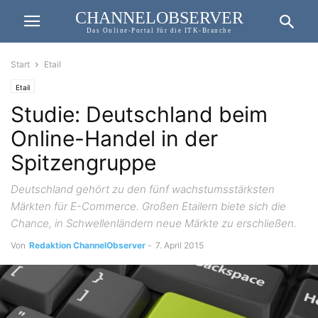
CHANNELOBSERVER
Das Online-Portal für die ITK-Branche
Start
Etail
Etail
Studie: Deutschland beim
Online-Handel in der
Spitzengruppe
Deutschland gehört zu den fünf wachstumsstärksten
Märkten für E-Commerce. Großen Etailern biete sich die
Chance, in Schwellenländern neue Märkte zu erschließen.
Von
Redaktion ChannelObserver
-
7. April 2015