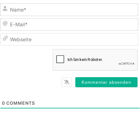
E
M
0
COMMENTS