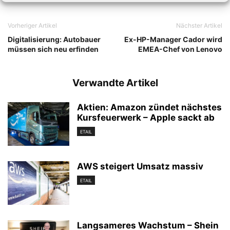
Vorheriger Artikel
Nächster Artikel
Digitalisierung: Autobauer
Ex-HP-Manager Cador wird
müssen sich neu erfinden
EMEA-Chef von Lenovo
Verwandte Artikel
Aktien: Amazon zündet nächstes
Kursfeuerwerk – Apple sackt ab
ETAIL
AWS steigert Umsatz massiv
ETAIL
Langsameres Wachstum – Shein