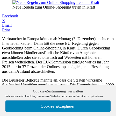
Neue Regeln zum Online-Shopping treten in Kraft
Facebook
X
Email
Print
Verbraucher in Europa können ab Montag (3. Dezember) leichter im
Internet einkaufen. Dann tritt die neue EU-Regelung gegen
Geoblocking beim Online-Shopping in Kraft. Durch Geoblocking
etwa können Händler ausländische Käufer von Angeboten
ausschließen oder sie automatisch auf Webseiten mit höheren
Preisen weiterleiten. Der EU-Kommission zufolge war es im Jahr
2015 nur in 37 Prozent der Onlineshops möglich, eine Bestellung
aus dem Ausland abzuschließen.
Die Brüsseler Behörde mahnte an, dass die Staaten wirksame
Strafen bei Verstößen anordnen müssten. Die Kommission will 2020
überprüfen, inwieweit die Maßnahmen umgesetzt wurden. «Mit den
Cookie-Zustimmung verwalten
neuen Vorschriften bekommen die Verbraucherinnen und
Wir verwenden Cookies, um unsere Website und unseren Service zu optimieren.
Verbraucher eine größere Auswahl zu wettbewerbsfähigen Preisen
und damit auch bessere Angebote», teilte der zuständige EU-
Cookies akzeptieren
Kommissar Andrus Ansip mit. Die EU-Staaten und das
Europaparlament hatten sich vor einigen Monaten nach