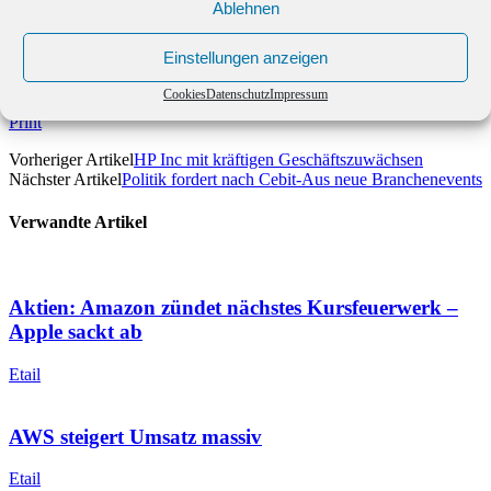
mehrjährigen Verhandlungen auf die Gesetzesänderung geeinigt.
Ablehnen
(dpa)
Einstellungen anzeigen
Facebook
X
Cookies
Datenschutz
Impressum
Email
Print
Vorheriger Artikel
HP Inc mit kräftigen Geschäftszuwächsen
Nächster Artikel
Politik fordert nach Cebit-Aus neue Branchenevents
Verwandte Artikel
Aktien: Amazon zündet nächstes Kursfeuerwerk –
Apple sackt ab
Etail
AWS steigert Umsatz massiv
Etail