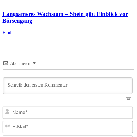
Langsameres Wachstum – Shein gibt Einblick vor
Börsengang
Etail
Abonnieren
N
E-
Ma