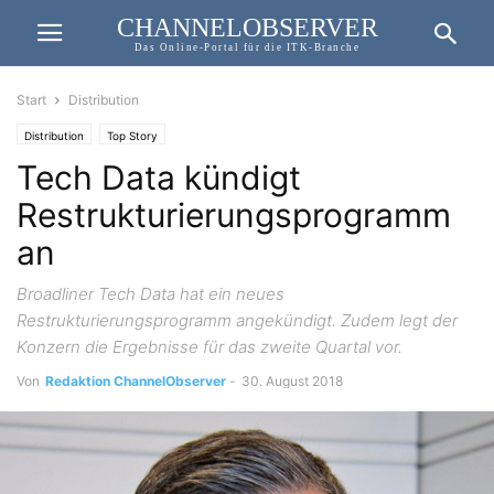
CHANNELOBSERVER
Das Online-Portal für die ITK-Branche
Start
Distribution
Distribution
Top Story
Tech Data kündigt
Restrukturierungsprogramm
an
Broadliner Tech Data hat ein neues
Restrukturierungsprogramm angekündigt. Zudem legt der
Konzern die Ergebnisse für das zweite Quartal vor.
Von
Redaktion ChannelObserver
-
30. August 2018