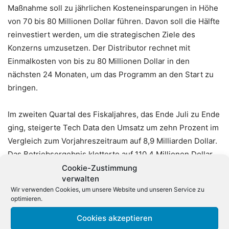
Maßnahme soll zu jährlichen Kosteneinsparungen in Höhe
von 70 bis 80 Millionen Dollar führen. Davon soll die Hälfte
reinvestiert werden, um die strategischen Ziele des
Konzerns umzusetzen. Der Distributor rechnet mit
Einmalkosten von bis zu 80 Millionen Dollar in den
nächsten 24 Monaten, um das Programm an den Start zu
bringen.
Im zweiten Quartal des Fiskaljahres, das Ende Juli zu Ende
ging, steigerte Tech Data den Umsatz um zehn Prozent im
Vergleich zum Vorjahreszeitraum auf 8,9 Milliarden Dollar.
Das Betriebsergebnis kletterte auf 110,4 Millionen Dollar,
im Vorjahreszeitraum waren es noch 103,5 Millionen
Cookie-Zustimmung
verwalten
Dollar. In Europa, diese Region trägt derzeit 51 Prozent
Wir verwenden Cookies, um unsere Website und unseren Service zu
zum weltweiten Umsatz bei, erhöhten sich die Erlöse um
optimieren.
13 Prozent auf 4,5 Milliarden Dollar. Für das nächste
Cookies akzeptieren
Quartal prognostiziert der Broadliner einen Umsatz