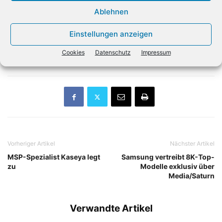
zwischen 8,7 und 9 Milliarden Dollar. «Die starke
Ablehnen
Nachfrage nach Endpoint Solutions hat unsere Erlöse auf
8,9 Milliarden Dollar steigen lassen. Das lag am oberen
Einstellungen anzeigen
Ende unserer Erwartungen», kommentiert CEO Rich
Cookies
Datenschutz
Impressum
Hume.
Vorheriger Artikel
Nächster Artikel
MSP-Spezialist Kaseya legt
Samsung vertreibt 8K-Top-
zu
Modelle exklusiv über
Media/Saturn
Verwandte Artikel