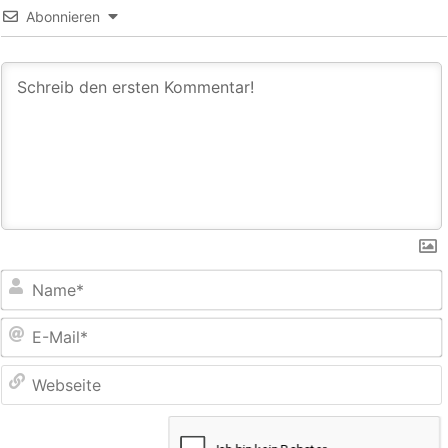
Abonnieren
E
M