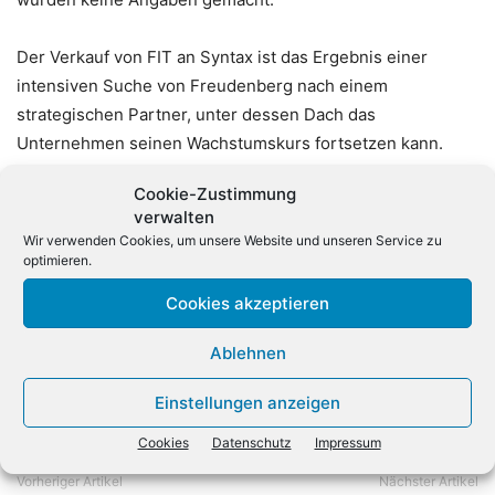
Der Verkauf von FIT an Syntax ist das Ergebnis einer
intensiven Suche von Freudenberg nach einem
strategischen Partner, unter dessen Dach das
Unternehmen seinen Wachstumskurs fortsetzen kann.
«Wir sind sehr froh, einen strategischen Partner gefunden
Cookie-Zustimmung
zu haben, der uns einen Schub durch anorganisches
verwalten
Wachstum gibt und durch den wir neue Kundensegmente
Wir verwenden Cookies, um unsere Website und unseren Service zu
erschließen können», so Horst Reichardt, Global CEO von
optimieren.
FIT.
Cookies akzeptieren
Ablehnen
Einstellungen anzeigen
Cookies
Datenschutz
Impressum
Vorheriger Artikel
Nächster Artikel