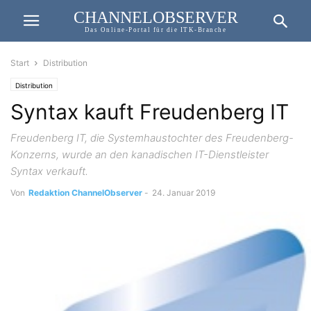
CHANNELOBSERVER
Das Online-Portal für die ITK-Branche
Start
Distribution
Distribution
Syntax kauft Freudenberg IT
Freudenberg IT, die Systemhaustochter des Freudenberg-
Konzerns, wurde an den kanadischen IT-Dienstleister
Syntax verkauft.
Von
Redaktion ChannelObserver
-
24. Januar 2019