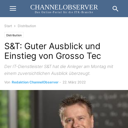
CHANNELOBSERVER
Das Online-Portal für die ITK-Branche
Start
Distribution
Distribution
S&T: Guter Ausblick und
Einstieg von Grosso Tec
Der IT-Dienstleister S&T hat die Anleger am Montag mit
einem zuversichtlichen Ausblick überzeugt.
Von
Redaktion ChannelObserver
-
22. März 2022