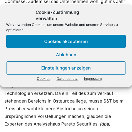
Comtesse. Zudem sei das Unternehmen wohl gut ins Jahr
2022 gestartet. Comtesse schreibt dem Papier ein
Cookie-Zustimmung
Kursziel von 32 Euro zu – fast doppelt so hoch wie der
verwalten
derzeitige Kurs. Damit traut er der Aktie einen deutlich
Wir verwenden Cookies, um unsere Website und unseren Service zu
optimieren.
höheren Kurs zu, als sie vor den Viceroy-Vorwürfen im
Dezember mit rund 19 Euro hatte.
Cookies akzeptieren
Ablehnen
Als entscheidenden Kurstreiber für die Aktie im weiteren
Jahresverlauf sieht Wunderlich den geplanten Verkauf der
Einstellungen anzeigen
IT-Dienstleistungssparte. Damit will S&T sein Know-how
im Bereich des Internet der Dinge (IoT) bündeln und
Cookies
Datenschutz
Impressum
wegfallende IT-Umsätze mit dem Ausbau ihrer IoT-
Technologien ersetzen. Da ein Teil des zum Verkauf
stehenden Bereichs in Osteuropa liege, müsse S&T beim
Preis aber wohl kleinere Abstriche an seinen
ursprünglichen Vorstellungen machen, glauben die
Experten des Analysehaus Pareto Securities.
(dpa)