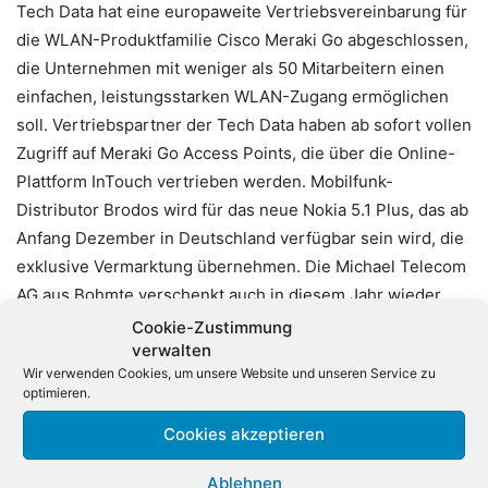
Tech Data hat eine europaweite Vertriebsvereinbarung für
die WLAN-Produktfamilie Cisco Meraki Go abgeschlossen,
die Unternehmen mit weniger als 50 Mitarbeitern einen
einfachen, leistungsstarken WLAN-Zugang ermöglichen
soll. Vertriebspartner der Tech Data haben ab sofort vollen
Zugriff auf Meraki Go Access Points, die über die Online-
Plattform InTouch vertrieben werden. Mobilfunk-
Distributor Brodos wird für das neue Nokia 5.1 Plus, das ab
Anfang Dezember in Deutschland verfügbar sein wird, die
exklusive Vermarktung übernehmen. Die Michael Telecom
AG aus Bohmte verschenkt auch in diesem Jahr wieder
Weihnachtsbäume an ihre Kunden. Wer in der Zeit vom 01.
Cookie-Zustimmung
verwalten
bis 30. November einen bestimmten Mindestumsatz
Wir verwenden Cookies, um unsere Website und unseren Service zu
generiert, erhält die Tanne pünktlich zu Weihnachten frei
optimieren.
Haus. «Wir wissen wie schwer es ist, Arbeit und Familie
Cookies akzeptieren
unter einen Hut zu bringen», so Oliver Hemann, Mitglied
der Geschäftsleitung & Prokurist. «Deswegen liefern wir
Ablehnen