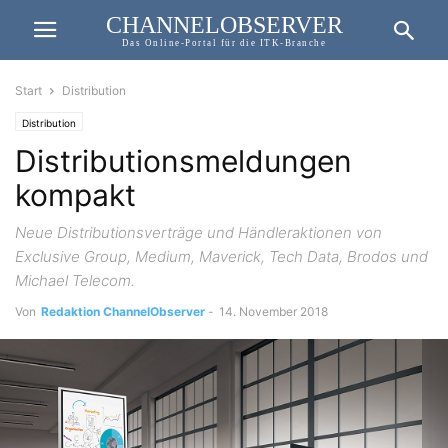
CHANNELOBSERVER
Das Online-Portal für die ITK-Branche
Start
Distribution
Distribution
Distributionsmeldungen
kompakt
Neue Distributionsverträge und Händleraktionen von
Exclusive Group, Medium, Maverick, Tech Data, Brodos und
Michael Telecom.
Von
Redaktion ChannelObserver
-
14. November 2018