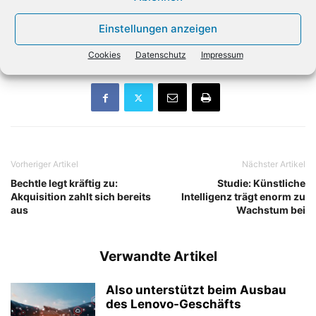
unseren Kunden den Tannenbaum wieder pünktlich zum
Fest direkt vor die Haustür. Er muss dann nur noch
Einstellungen anzeigen
dekoriert werden.»
Cookies
Datenschutz
Impressum
Vorheriger Artikel
Nächster Artikel
Bechtle legt kräftig zu:
Studie: Künstliche
Akquisition zahlt sich bereits
Intelligenz trägt enorm zu
aus
Wachstum bei
Verwandte Artikel
Also unterstützt beim Ausbau
des Lenovo-Geschäfts