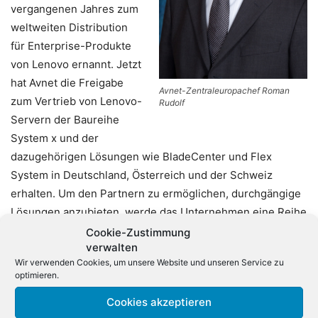
vergangenen Jahres zum
weltweiten Distribution
für Enterprise-Produkte
von Lenovo ernannt. Jetzt
hat Avnet die Freigabe
Avnet-Zentraleuropachef Roman
zum Vertrieb von Lenovo-
Rudolf
Servern der Baureihe
System x und der
dazugehörigen Lösungen wie BladeCenter und Flex
System in Deutschland, Österreich und der Schweiz
erhalten. Um den Partnern zu ermöglichen, durchgängige
Lösungen anzubieten, werde das Unternehmen eine Reihe
herkömmlicher Serviceangebote weiterführen. Dazu
Cookie-Zustimmung
verwalten
zählten beispielsweise Logistik, Vertrieb, Marketing,
Wir verwenden Cookies, um unsere Website und unseren Service zu
Finanzierungs- und technische Dienste.
optimieren.
Cookies akzeptieren
Zentraleuropachef Roman Rudolf betonte, dass durch den