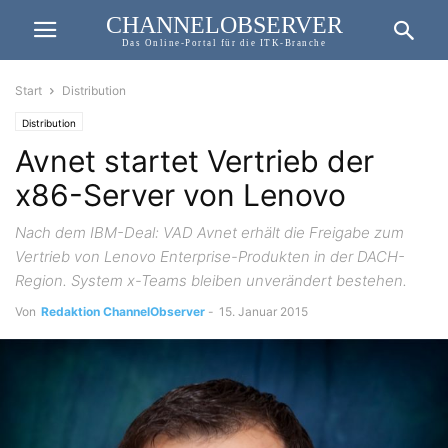
CHANNELOBSERVER
Das Online-Portal für die ITK-Branche
Start
Distribution
Distribution
Avnet startet Vertrieb der
x86-Server von Lenovo
Nach dem IBM-Deal: VAD Avnet erhält die Freigabe zum
Vertrieb von Lenovo Enterprise-Produkten in der DACH-
Region. System x-Teams bleiben unverändert bestehen.
Von
Redaktion ChannelObserver
-
15. Januar 2015