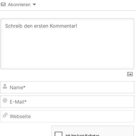
Abonnieren
E
M