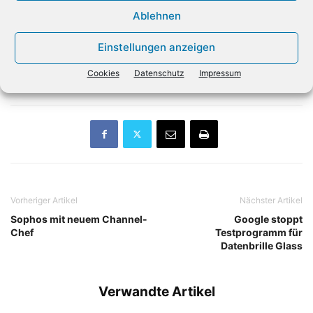
fortgesetzten Dialog mit den Partnern Reibungsverluste
Ablehnen
reduziert worden seien. Rudolf sieht auch neue Chancen
der Zusammenarbeit, besonders im Bereich Converged
Einstellungen anzeigen
Infrastructure. „Unsere System x-Teams bleiben
Cookies
Datenschutz
Impressum
unverändert bestehen“, ergänzt Rudolf.
Vorheriger Artikel
Nächster Artikel
Sophos mit neuem Channel-
Google stoppt
Chef
Testprogramm für
Datenbrille Glass
Verwandte Artikel