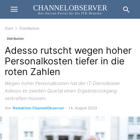
CHANNELOBSERVER
Das Online-Portal für die ITK-Branche
Start
Distribution
Distribution
Adesso rutscht wegen hoher
Personalkosten tiefer in die
roten Zahlen
Wegen hoher Personalkosten hat der IT-Dienstleister
Adesso im zweiten Quartal einen Ergebnisrückgang
verkraften müssen.
Von
Redaktion ChannelObserver
-
14. August 2023