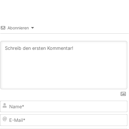
Abonnieren
E
M