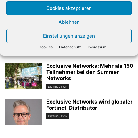
Cookies akzeptieren
Verwandte Artikel
Ablehnen
Also unterstützt beim Ausbau
Einstellungen anzeigen
des Lenovo-Geschäfts
DISTRIBUTION
Cookies
Datenschutz
Impressum
Exclusive Networks: Mehr als 150
Teilnehmer bei den Summer
Networks
DISTRIBUTION
Exclusive Networks wird globaler
Fortinet-Distributor
DISTRIBUTION