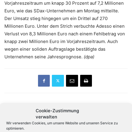
Vorjahreszeitraum um knapp 30 Prozent auf 7,2 Millionen
Euro, wie das SDax-Unternehmen am Montag mitteilte.
Der Umsatz stieg hingegen um ein Drittel auf 270
Millionen Euro. Unter dem Strich verbuchte Adesso einen
Verlust von 8,3 Millionen Euro nach einem Fehlbetrag von
knapp zwei Millionen Euro im Vorjahreszeitraum. Auch
wegen einer soliden Auftragslage bestätigte das
Unternehmen seine Jahresprognose.
(dpa)
Vorheriger Artikel
Nächster Artikel
Cookie-Zustimmung
Suse ernennt neuen
Cyberagentur: Wir müssen
verwalten
Finanzchef
neu über Sicherheit
Wir verwenden Cookies, um unsere Website und unseren Service zu
nachdenken
optimieren.