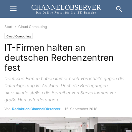
CHANNELOBSERVER
Das Online-Portal für die ITK-Branche
Start
Cloud Computing
Cloud Computing
IT-Firmen halten an
deutschen Rechenzentren
fest
Deutsche Firmen haben immer noch Vorbehalte gegen die
Datenlagerung im Ausland. Doch die Bedingungen
hierzulande stellen die Betreiber von Serverfarmen vor
große Herausforderungen.
Von
Redaktion ChannelObserver
-
15. September 2018