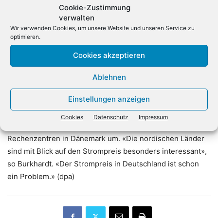
Cookie-Zustimmung
fressen – soviel wie über 15.000 Haushalte. Die weltweit
verwalten
39 Rechenzentren von SAP verbrauchen mit 750 Millionen
Wir verwenden Cookies, um unsere Website und unseren Service zu
Kilowattstunden soviel wie eine größere Stadt. Kosten, die
optimieren.
SAP nach eigenen Angaben nicht an die Kunden
Cookies akzeptieren
weitergeben kann. Und auch die Leitungen seien
zumindest am Stammsitz Walldorf ausgereizt. Die
Ablehnen
Versorger könnten keine weiteren Kapazitäten
Einstellungen anzeigen
bereitstellen, um weitere Serverfarmen zu betreiben.
«Hier in Walldorf ist jetzt Schluss», so Burkhardt. Auch
Cookies
Datenschutz
Impressum
deshalb sieht sich SAP gerade nach Standorten für
Rechenzentren in Dänemark um. «Die nordischen Länder
sind mit Blick auf den Strompreis besonders interessant»,
so Burkhardt. «Der Strompreis in Deutschland ist schon
ein Problem.» (dpa)