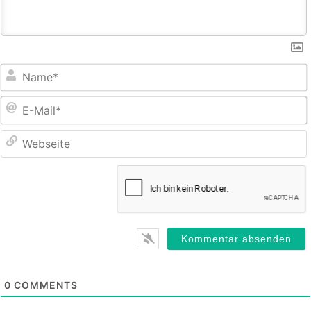
E
M
0
COMMENTS