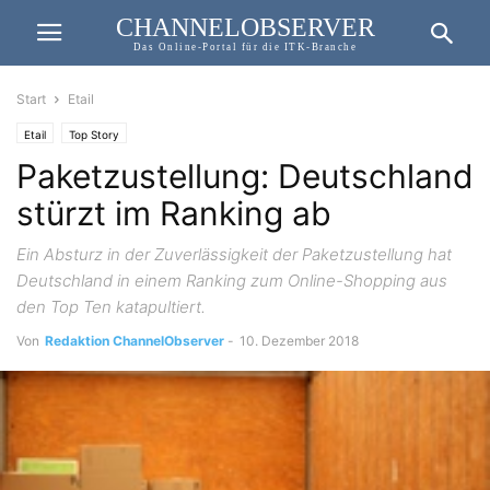
CHANNELOBSERVER
Das Online-Portal für die ITK-Branche
Start
Etail
Etail
Top Story
Paketzustellung: Deutschland
stürzt im Ranking ab
Ein Absturz in der Zuverlässigkeit der Paketzustellung hat
Deutschland in einem Ranking zum Online-Shopping aus
den Top Ten katapultiert.
Von
Redaktion ChannelObserver
-
10. Dezember 2018