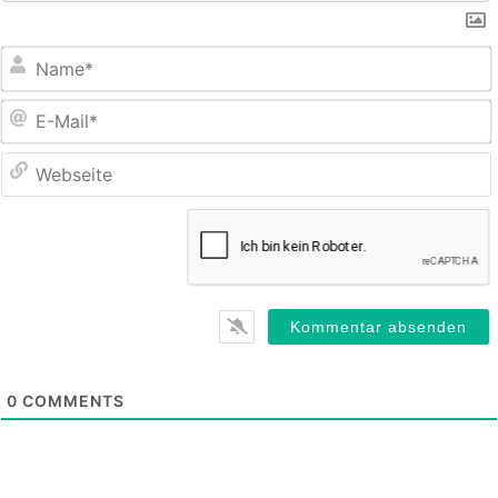
E
M
0
COMMENTS