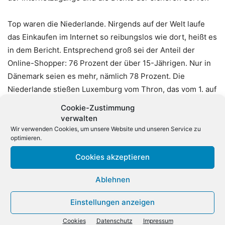
Top waren die Niederlande. Nirgends auf der Welt laufe
das Einkaufen im Internet so reibungslos wie dort, heißt es
in dem Bericht. Entsprechend groß sei der Anteil der
Online-Shopper: 76 Prozent der über 15-Jährigen. Nur in
Dänemark seien es mehr, nämlich 78 Prozent. Die
Niederlande stießen Luxemburg vom Thron, das vom 1. auf
den 19. Platz absackte – ebenfalls wegen Problemen bei
Cookie-Zustimmung
der Zustellung. Hinter den Niederlanden liegen Singapur,
verwalten
die Schweiz, Großbritannien, Norwegen, Island, Irland,
Wir verwenden Cookies, um unsere Website und unseren Service zu
optimieren.
Schweden, Neuseeland und Dänemark. Die USA kommen
auf Platz 13, Frankreich Platz 23 und China auf Platz 63.
Cookies akzeptieren
(dpa)
Ablehnen
Einstellungen anzeigen
Cookies
Datenschutz
Impressum