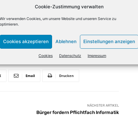
Höhe von 8,4 Prozent im Vergleich zum
Cookie-Zustimmung verwalten
chwierigen politischen Situation in Russland und der
ktuellen Zahlen von Context liegen über den Prognosen
Wir verwenden Cookies, um unsere Website und unseren Service zu
optimieren.
ner. Diese gingen für die EMEA-Region im zweiten
6 Prozent aus.
Cookies akzeptieren
Ablehnen
Einstellungen anzeigen
Cookies
Datenschutz
Impressum
X
Email
Drucken
NÄCHSTER ARTIKEL
Bürger fordern Pflichtfach Informatik