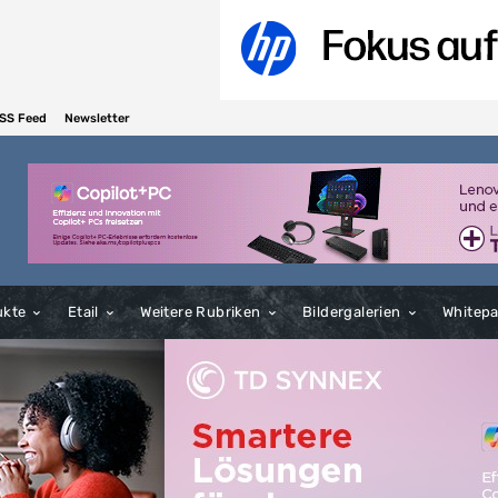
SS Feed
Newsletter
ukte
Etail
Weitere Rubriken
Bildergalerien
Whitep