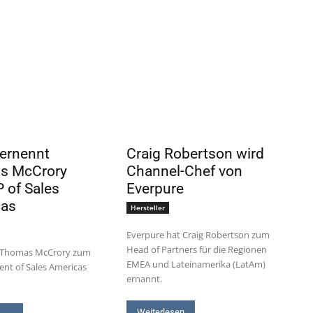
 ernennt
Craig Robertson wird
s McCrory
Channel-Chef von
 of Sales
Everpure
cas
Hersteller
Everpure hat Craig Robertson zum
Head of Partners für die Regionen
t Thomas McCrory zum
EMEA und Lateinamerika (LatAm)
dent of Sales Americas
ernannt.
Weiterlesen