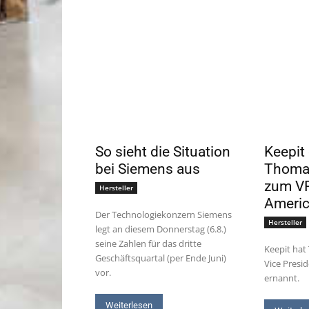
So sieht die Situation
Keepit
bei Siemens aus
Thoma
zum VP
Hersteller
Ameri
Der Technologiekonzern Siemens
Hersteller
legt an diesem Donnerstag (6.8.)
seine Zahlen für das dritte
Keepit ha
Geschäftsquartal (per Ende Juni)
Vice Presi
vor.
ernannt.
Weiterlesen