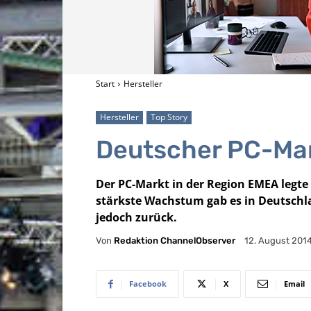
Start
Hersteller
Hersteller
Top Story
Deutscher PC-Mark
Der PC-Markt in der Region EMEA legte
stärkste Wachstum gab es in Deutschla
jedoch zurück.
Von
Redaktion ChannelObserver
12. August 201
Facebook
X
Email