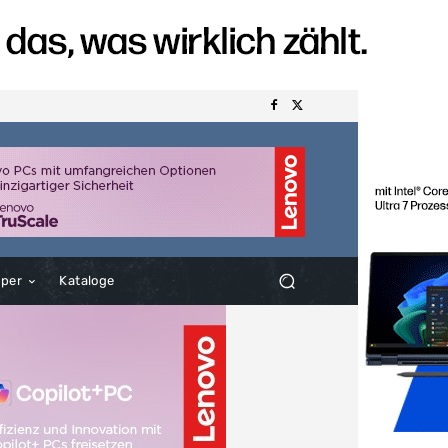
aper
Kataloge