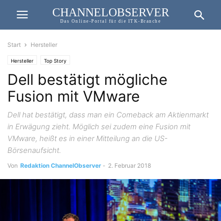
CHANNELOBSERVER
Das Online-Portal für die ITK-Branche
Start
Hersteller
Hersteller
Top Story
Dell bestätigt mögliche
Fusion mit VMware
Dell hat bestätigt, dass man ein Comeback am Aktienmarkt
in Erwägung zieht. Möglich sei zudem eine Fusion mit
VMware, heißt es in einer Mitteilung an die US-
Börsenaufsicht.
Von
Redaktion ChannelObserver
-
2. Februar 2018