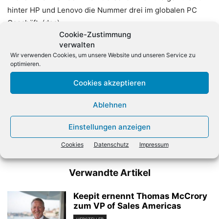
hinter HP und Lenovo die Nummer drei im globalen PC
Geschäft. (dpa)
Cookie-Zustimmung
verwalten
Wir verwenden Cookies, um unsere Website und unseren Service zu
optimieren.
Cookies akzeptieren
Ablehnen
Vorheriger Artikel
Nächster Artikel
Steuer-Rückstellung
Bericht: Broadcom will
Einstellungen anzeigen
beschert Alphabet
Qualcomm-Offerte erhöhen
Milliardenverlust
Cookies
Datenschutz
Impressum
Verwandte Artikel
Keepit ernennt Thomas McCrory
zum VP of Sales Americas