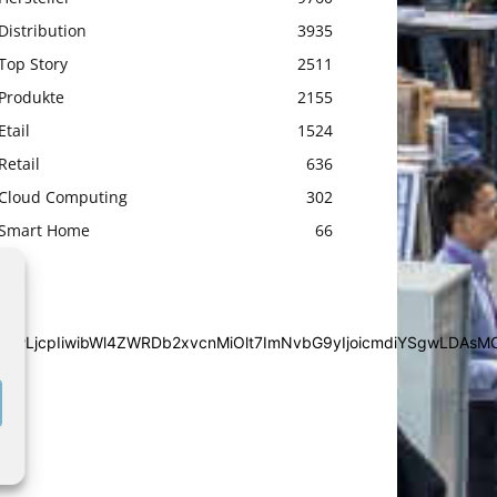
Distribution
3935
Top Story
2511
Produkte
2155
Etail
1524
Retail
636
Cloud Computing
302
Smart Home
66
iYSgwLDAsMCwwLjcpIiwibWl4ZWRDb2xvcnMiOlt7ImNvbG9yIjoic