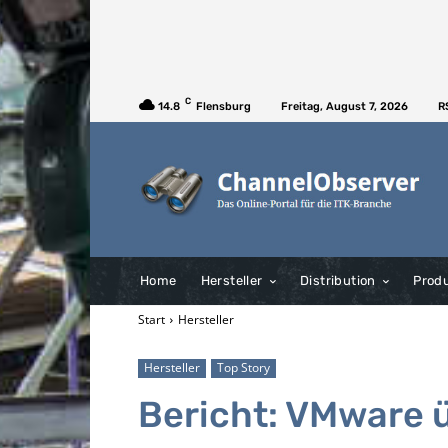
C
14.8
Flensburg
Freitag, August 7, 2026
R
Home
Hersteller
Distribution
Prod
Start
Hersteller
Hersteller
Top Story
Bericht: VMware 