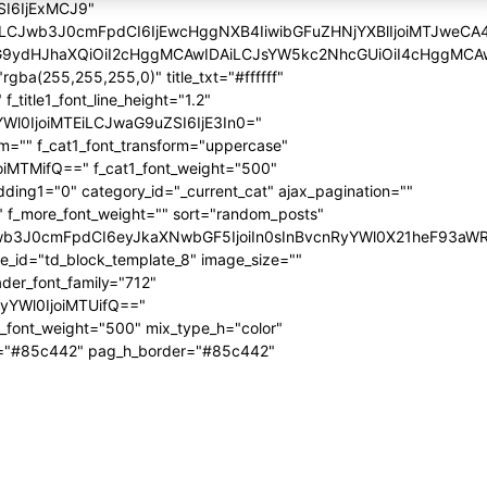
SI6IjExMCJ9"
iLCJwb3J0cmFpdCI6IjEwcHggNXB4IiwibGFuZHNjYXBlIjoiMTJweCA
icG9ydHJhaXQiOiI2cHggMCAwIDAiLCJsYW5kc2NhcGUiOiI4cHggMCA
ba(255,255,255,0)" title_txt="#ffffff"
 f_title1_font_line_height="1.2"
yYWl0IjoiMTEiLCJwaG9uZSI6IjE3In0="
form="" f_cat1_font_transform="uppercase"
joiMTMifQ==" f_cat1_font_weight="500"
dding1="0" category_id="_current_cat" ajax_pagination=""
"" f_more_font_weight="" sort="random_posts"
Jwb3J0cmFpdCI6eyJkaXNwbGF5IjoiIn0sInBvcnRyYWl0X21heF93aWR
te_id="td_block_template_8" image_size=""
ader_font_family="712"
RyYWl0IjoiMTUifQ=="
_font_weight="500" mix_type_h="color"
bg="#85c442" pag_h_border="#85c442"