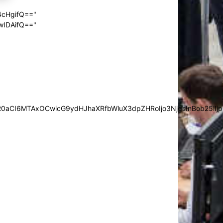
4cHgifQ=="
wIDAifQ=="
0aCI6MTAxOCwicG9ydHJhaXRfbWluX3dpZHRoIjo3NjgsInBob25lIjp7