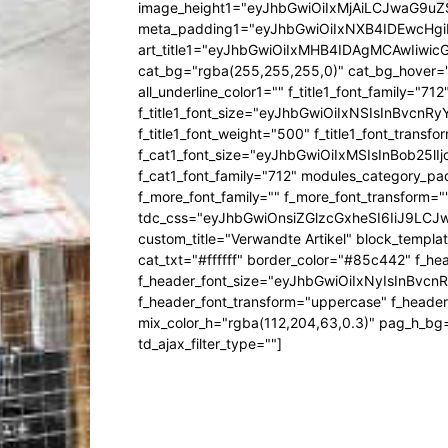
image_height1="eyJhbGwiOiIxMjAiLCJwaG9uZ
meta_padding1="eyJhbGwiOiIxNXB4IDEwcHg
art_title1="eyJhbGwiOiIxMHB4IDAgMCAwIiw
cat_bg="rgba(255,255,255,0)" cat_bg_hover="rg
all_underline_color1="" f_title1_font_family="712"
f_title1_font_size="eyJhbGwiOiIxNSIsInBvcnR
f_title1_font_weight="500" f_title1_font_trans
f_cat1_font_size="eyJhbGwiOiIxMSIsInBob25lI
f_cat1_font_family="712" modules_category_pa
f_more_font_family="" f_more_font_transform=
tdc_css="eyJhbGwiOnsiZGlzcGxheSI6IiJ9LC
custom_title="Verwandte Artikel" block_templa
cat_txt="#ffffff" border_color="#85c442" f_he
f_header_font_size="eyJhbGwiOiIxNyIsInBvcn
f_header_font_transform="uppercase" f_header
mix_color_h="rgba(112,204,63,0.3)" pag_h_
td_ajax_filter_type=""]