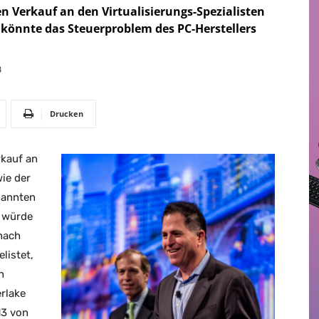
en Verkauf an den Virtualisierungs-Spezialisten
önnte das Steuerproblem des PC-Herstellers
8
Drucken
rkauf an
ie der
nannten
 würde
 nach
listet,
n
rlake
13 von