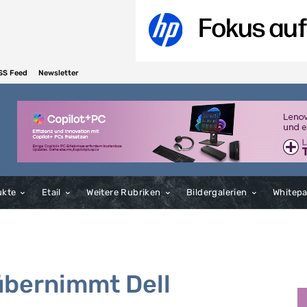
SS Feed
Newsletter
ukte
Etail
Weitere Rubriken
Bildergalerien
Whitep
übernimmt Dell