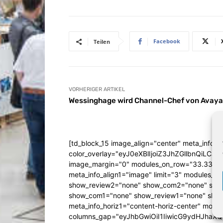
Facebook
Teilen
VORHERIGER ARTIKEL
Wessinghage wird Channel-Chef von Avaya
[td_block_15 image_align="center" meta_info_a
color_overlay="eyJ0eXBlIjoiZ3JhZGllbn
image_margin="0" modules_on_row="33.333
meta_info_align1="image" limit="3" modules_
show_review2="none" show_com2="none" show
show_com1="none" show_review1="none" show
meta_info_horiz1="content-horiz-center" mod
columns_gap="eyJhbGwiOiI1IiwicG9ydHJhaXQiO