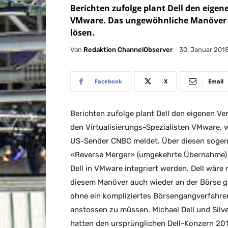
Berichten zufolge plant Dell den eigen
VMware. Das ungewöhnliche Manöver k
lösen.
Von
Redaktion ChannelObserver
30. Januar 201
Facebook
X
Email
Berichten zufolge plant Dell den eigenen Ve
den Virtualisierungs-Spezialisten VMware, w
US-Sender CNBC meldet. Über diesen soge
«Reverse Merger» (umgekehrte Übernahme)
Dell in VMware integriert werden. Dell wäre
diesem Manöver auch wieder an der Börse ge
ohne ein kompliziertes Börsengangverfahre
anstossen zu müssen. Michael Dell und Silve
hatten den ursprünglichen Dell-Konzern 20