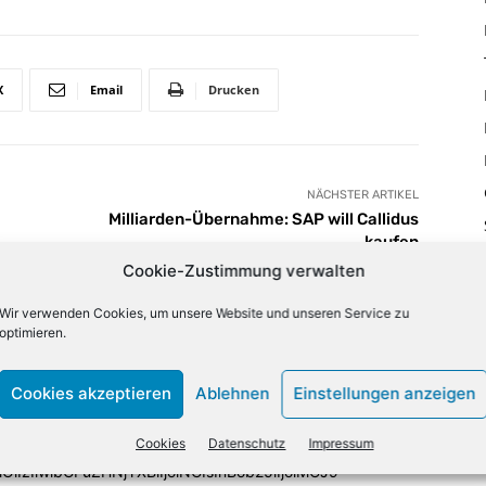
X
Email
Drucken
NÄCHSTER ARTIKEL
Milliarden-Übernahme: SAP will Callidus
kaufen
Cookie-Zustimmung verwalten
lign="bottom"
Wir verwenden Cookies, um unsere Website und unseren Service zu
optimieren.
QiLCJjb2xvcjEiOiJyZ2JhKDAsMCwwLDApIiwiY29sb3IyIjoicmd
33333%" columns="33.33333333%"
category="above" show_author2="none" show_date2="none"
Cookies akzeptieren
Ablehnen
Einstellungen anzeigen
_excerpt2="none" show_excerpt1="none"
_date1="none" show_author1="none"
Cookies
Datenschutz
Impressum
ules_space1="eyJhbGwiOiIwIiwicGhvbmUiOiIzIn0="
iIzIiwibGFuZHNjYXBlIjoiNCIsInBob25lIjoiMCJ9"