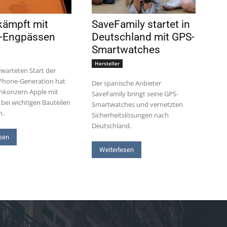
kämpft mit
SaveFamily startet in
l-Engpässen
Deutschland mit GPS-
Smartwatches
Hersteller
warteten Start der
Phone-Generation hat
Der spanische Anbieter
hkonzern Apple mit
SaveFamily bringt seine GPS-
bei wichtigen Bauteilen
Smartwatches und vernetzten
n.
Sicherheitslösungen nach
Deutschland.
sen
Weiterlesen