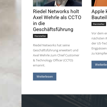
Riedel Networks holt
Apple 
Axel Wehrle als CCTO
Bautei
in die
Hersteller
Geschäftsführung
Vor dem er
Hersteller
nächsten i
der US-Tec
Riedel Networks hat seine
Engpässen 
Geschäftsführung erweitert und
zu kämpfe
Axel Wehrle zum Chief Customer
& Technology Officer (CCTO)
Weiterle
ernannt.
Weiterlesen