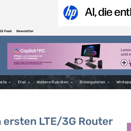
SS Feed
Newsletter
ukte
Etail
Weitere Rubriken
Bildergalerien
Whitep
en ersten LTE/3G Router