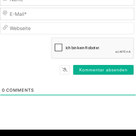
E
M
0
COMMENTS