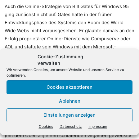
Auch die Online-Strategie von Bill Gates für Windows 95
ging zunächst nicht auf. Gates hatte in der frühen
Entwicklungsphase des Systems den Boom des World
Wide Webs nicht vorausgesehen. Er glaubte damals an den
Erfolg proprietärer Online-Dienste wie Compuserve oder
AOL und stattete sein Windows mit dem Microsoft-
Gegenstück MSN aus. Erst als Netscape mit seinem
Cookie-Zustimmung
Browser den Markt überrannte, erkannte Gates die
verwalten
Wir verwenden Cookies, um unsere Website und unseren Service zu
Herausforderung. Vier Monate nach der Premiere von
optimieren.
Windows 95 rief Gates zu einem «Internet-Strategie-
Cookies akzeptieren
Workshop» nach Seattle und änderte seinen Online-Kurs
um 180 Grad. Gates wählte einen außergewöhnlichen
Ablehnen
historischen Vergleich, um die neue Strategie zu
verdeutlichen. Am Jahrestag des Überfalls Japans auf
Einstellungen anzeigen
Pearl Harbour erinnerte er an den Kommentar des
Cookies
Datenschutz
Impressum
japanischen Admirals Yamamoto, «er fürchte, sie hätten
(mit dem Überfall) einen schlafenden Giganten geweckt.»