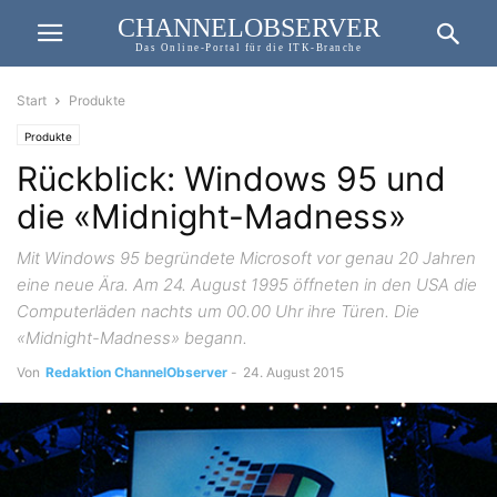
CHANNELOBSERVER
Das Online-Portal für die ITK-Branche
Start
Produkte
Produkte
Rückblick: Windows 95 und
die «Midnight-Madness»
Mit Windows 95 begründete Microsoft vor genau 20 Jahren
eine neue Ära. Am 24. August 1995 öffneten in den USA die
Computerläden nachts um 00.00 Uhr ihre Türen. Die
«Midnight-Madness» begann.
Von
Redaktion ChannelObserver
-
24. August 2015