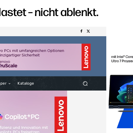
aper
Kataloge