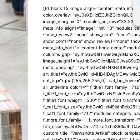
[td_block_15 image_align="center" meta_info_a
color_overlay="eyJ0eXBlIjoiZ3JhZGllbn
image_margin="0" modules_on_row="33.333
meta_info_align1="image" limit="3" modules_
show_review2="none" show_com2="none" show
show_com1="none" show_review1="none" show
meta_info_horiz1="content-horiz-center" mod
columns_gap="eyJhbGwiOiI1IiwicG9ydHJhaXQiO
image_height1="eyJhbGwiOiIxMjAiLCJwaG9uZ
meta_padding1="eyJhbGwiOiIxNXB4IDEwcHg
art_title1="eyJhbGwiOiIxMHB4IDAgMCAwIiw
cat_bg="rgba(255,255,255,0)" cat_bg_hover="rg
all_underline_color1="" f_title1_font_family="712"
f_title1_font_size="eyJhbGwiOiIxNSIsInBvcnR
f_title1_font_weight="500" f_title1_font_trans
f_cat1_font_size="eyJhbGwiOiIxMSIsInBob25lI
f_cat1_font_family="712" modules_category_pa
f_more_font_family="" f_more_font_transform=
tdc_css="eyJhbGwiOnsiZGlzcGxheSI6IiJ9LC
custom_title="Verwandte Artikel" block_templa
cat_txt="#ffffff" border_color="#85c442" f_he