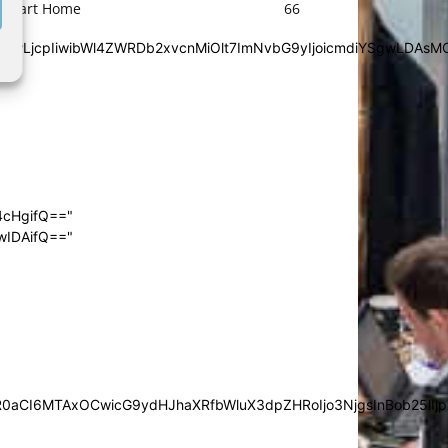
Smart Home
66
iYSgwLDAsMCwwLjcpIiwibWl4ZWRDb2xvcnMiOlt7ImNvbG9yIjoic
4cHgifQ=="
wIDAifQ=="
0aCI6MTAxOCwicG9ydHJhaXRfbWluX3dpZHRoIjo3NjgsInBob25lIjp7