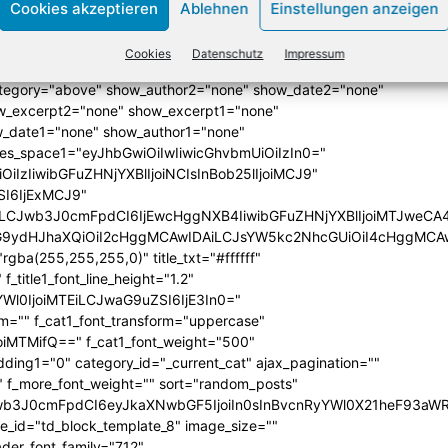
Cookies akzeptieren
Ablehnen
Einstellungen anzeigen
lign="bottom"
QiLCJjb2xvcjEiOiJyZ2JhKDAsMCwwLDApIiwiY29sb3IyIjoicmd
Cookies
Datenschutz
Impressum
33333%" columns="33.33333333%"
category="above" show_author2="none" show_date2="none"
_excerpt2="none" show_excerpt1="none"
_date1="none" show_author1="none"
ules_space1="eyJhbGwiOiIwIiwicGhvbmUiOiIzIn0="
iIzIiwibGFuZHNjYXBlIjoiNCIsInBob25lIjoiMCJ9"
SI6IjExMCJ9"
iLCJwb3J0cmFpdCI6IjEwcHggNXB4IiwibGFuZHNjYXBlIjoiMTJweCA
icG9ydHJhaXQiOiI2cHggMCAwIDAiLCJsYW5kc2NhcGUiOiI4cHggMCA
ba(255,255,255,0)" title_txt="#ffffff"
 f_title1_font_line_height="1.2"
yYWl0IjoiMTEiLCJwaG9uZSI6IjE3In0="
form="" f_cat1_font_transform="uppercase"
joiMTMifQ==" f_cat1_font_weight="500"
dding1="0" category_id="_current_cat" ajax_pagination=""
"" f_more_font_weight="" sort="random_posts"
Jwb3J0cmFpdCI6eyJkaXNwbGF5IjoiIn0sInBvcnRyYWl0X21heF93aWR
te_id="td_block_template_8" image_size=""
ader_font_family="712"