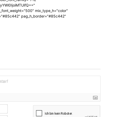
RyYWl0IjoiMTUifQ=="
_font_weight="500" mix_type_h="color"
bg="#85c442" pag_h_border="#85c442"
Name*