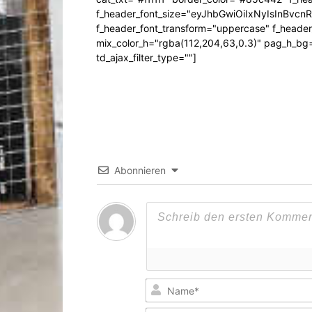
f_header_font_size="eyJhbGwiOiIxNyIsInBvcn
f_header_font_transform="uppercase" f_header
mix_color_h="rgba(112,204,63,0.3)" pag_h_
td_ajax_filter_type=""]
Abonnieren