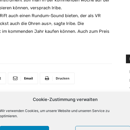
Instrument soll man in der kommenden Woche auf der
ieren können, versprach Iribe.
 Rift auch einen Rundum-Sound bieten, der als VR
ckst auch die Ohren aus», sagte Iribe. Die
erst im kommenden Jahr kaufen können. Auch zum Preis
X
Email
Drucken
Cookie-Zustimmung verwalten
NÄCHSTER ARTIKEL
Wir verwenden Cookies, um unsere Website und unseren Service zu
Investor: «Citrix hat zu viele Channel-Partner»
optimieren.