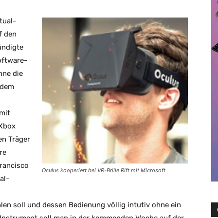
tual-
uf den
ündigte
oftware-
hne die
t dem
mit
 Xbox
nen Träger
re
rancisco
Oculus kooperiert bei VR-Brille Rift mit Microsoft
al-
en soll und dessen Bedienung völlig intutiv ohne ein