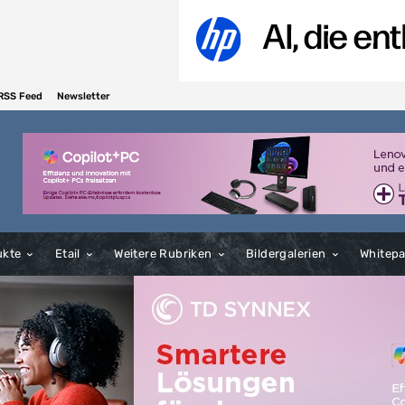
RSS Feed
Newsletter
ukte
Etail
Weitere Rubriken
Bildergalerien
Whitep