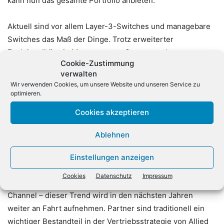
kann nun das gesamte Portfolio anbieten.
Aktuell sind vor allem Layer-3-Switches und managebare
Switches das Maß der Dinge. Trotz erweiterter
Funktionalität wie Management-, Steuer- und
Cookie-Zustimmung
Überwachungsfunktionen, entscheiden sich viele
verwalten
Unternehmen jedoch für Layer-2-Lösungen. Die Vorteile:
Wir verwenden Cookies, um unsere Website und unseren Service zu
Layer-2-Switches sind Plug-and-play-fähig, besitzen
optimieren.
Basisfunktionen wie Port-Sperren und Statistiken sowie
Cookies akzeptieren
einen unschlagbaren ROI. Dies ist gerade für kleine und
mittelgroße Unternehmen (KMU) mit kleiner IT-Abteilung
Ablehnen
ideal. Denn KMUs müssen bei immer höheren
Anforderungen ihre finanziellen, infrastrukturellen und
Einstellungen anzeigen
personellen Ressourcen optimal einsetzen. Nach wie vor
Cookies
Datenschutz
Impressum
sind Layer-2-Produkte deshalb die Verkaufsschlager im
Channel – dieser Trend wird in den nächsten Jahren
weiter an Fahrt aufnehmen. Partner sind traditionell ein
wichtiger Bestandteil in der Vertriebsstrategie von Allied