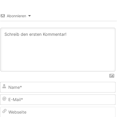
Abonnieren
E
M