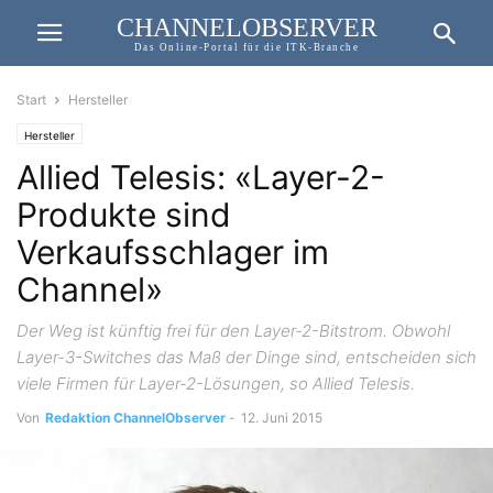
CHANNELOBSERVER
Das Online-Portal für die ITK-Branche
Start
Hersteller
Hersteller
Allied Telesis: «Layer-2-
Produkte sind
Verkaufsschlager im
Channel»
Der Weg ist künftig frei für den Layer-2-Bitstrom. Obwohl
Layer-3-Switches das Maß der Dinge sind, entscheiden sich
viele Firmen für Layer-2-Lösungen, so Allied Telesis.
Von
Redaktion ChannelObserver
-
12. Juni 2015