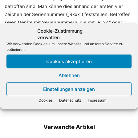
betroffen sind. Man könne dies anhand der ersten vier
Zeichen der Seriennummer („Rxxx“) feststellen. Betroffen
seien Geräte mit Seriennummern, die mit „R134“ oder
kleiner beginnen, also auch R121, R034. Vodafone
Cookie-Zustimmung
verwalten
entwickele nun eine neue Firmware für die älteren Boxen.
Wir verwenden Cookies, um unsere Website und unseren Service zu
optimieren.
Cookies akzeptieren
Ablehnen
Einstellungen anzeigen
Vorheriger Artikel
Nächster Artikel
Cookies
Datenschutz
Impressum
Europäischer Server-Markt
Freenet verlängert Deal mit
bricht ein
Media Markt
Verwandte Artikel