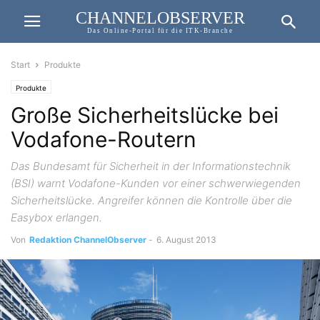
CHANNELOBSERVER
Das Online-Portal für die ITK-Branche
Start
Produkte
Produkte
Große Sicherheitslücke bei
Vodafone-Routern
Das Bundesamt für Sicherheit in der Informationstechnik
(BSI) warnt Vodafone-Kunden vor einer schwerwiegenden
Sicherheitslücke. Angreifer können die Kontrolle über die
Easybox erlangen.
Von
Redaktion ChannelObserver
-
6. August 2013