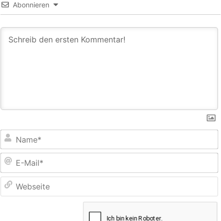
Abonnieren
E
M